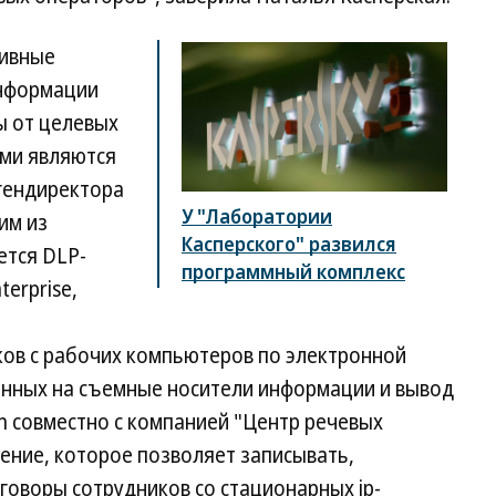
тивные
информации
ты от целевых
ми являются
 гендиректора
У "Лаборатории
им из
Касперского" развился
ется DLP-
программный комплекс
terprise,
ков с рабочих компьютеров по электронной
данных на съемные носители информации и вывод
ch совместно с компанией "Центр речевых
ение, которое позволяет записывать,
говоры сотрудников со стационарных ip-