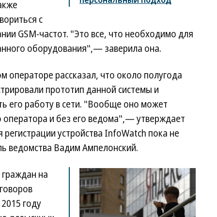
акже
вориться с
нии GSM-частот. "Это все, что необходимо для
нного оборудования",— заверила она.
м операторе рассказал, что около полугода
стрировали прототип данной системы и
ь его работу в сети. "Вообще оно может
о оператора и без его ведома",— утверждает
я регистрации устройства InfoWatch пока не
ь ведомства Вадим Ампелонский.
 граждан на
еговоров
 2015 году