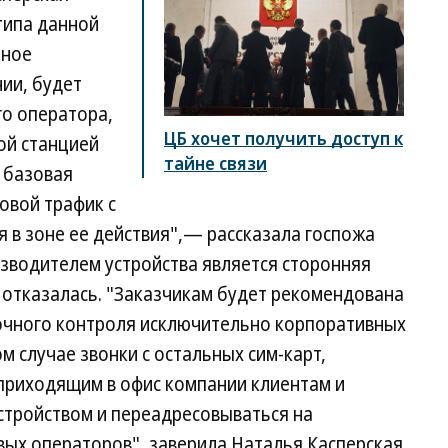
типа данной
тное
нии, будет
го оператора,
ЦБ хочет получить доступ к
ой станцией
тайне связи
а базовая
овой трафик с
 в зоне ее действия",— рассказала госпожа
изводителем устройства является сторонняя
 отказалась. "Заказчикам будет рекомендована
очного контроля исключительно корпоративных
м случае звонки с остальных сим-карт,
приходящим в офис компании клиентам и
стройством и переадресовываться на
ых операторов", заверила Наталья Касперская.