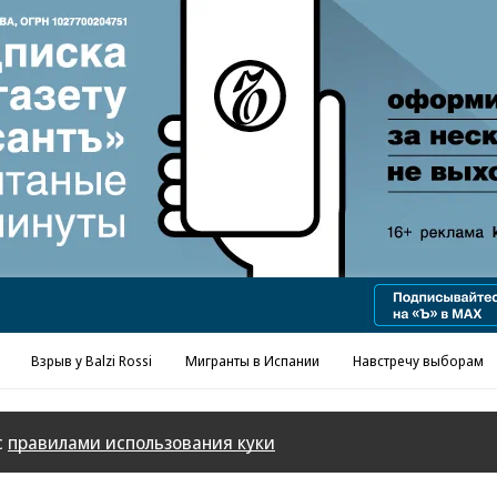
Реклама в «Ъ» www.kommersant.ru/ad
Взрыв у Balzi Rossi
Мигранты в Испании
Навстречу выборам
с
правилами использования куки