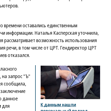
пьютеров.
о времени оставались единственным
и информации. Наталья Касперская уточнила,
ия рассматривает возможность использования
ия речи, в том числе от ЦРТ. Гендиректор ЦРТ
ев отказался.
гласного
 на запрос "Ъ"
ая сообщила,
 "заключение
о данное
К данным нашли
м для
персональный подход