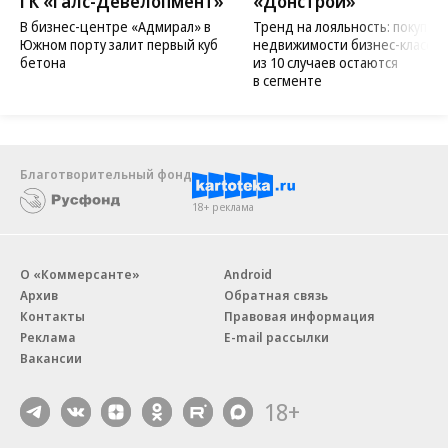
ГК «Галс-Девелопмент»
«Донстрой»
В бизнес-центре «Адмирал» в
Тренд на лояльность: покупат
Южном порту залит первый куб
недвижимости бизнес-класса в
бетона
из 10 случаев остаются
в сегменте
Благотворительный фонд
18+ реклама
О «Коммерсанте»
Android
Архив
Обратная связь
Контакты
Правовая информация
Реклама
E-mail рассылки
Вакансии
18+