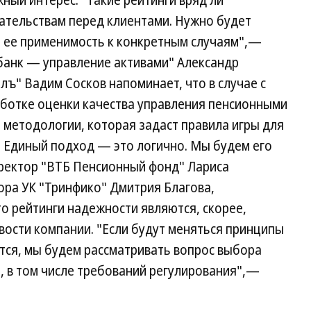
ный интерес. "Такие рейтинги вряд ли
ательствам перед клиентами. Нужно будет
 ее применимость к конкретным случаям",—
банк — управление активами" Александр
лъ" Вадим Сосков напоминает, что в случае с
аботке оценки качества управления пенсионными
 методологии, которая задаст правила игры для
я. Единый подход — это логично. Мы будем его
ректор "ВТБ Пенсионный фонд" Лариса
ора УК "Тринфико" Дмитрия Благова,
о рейтинги надежности являются, скорее,
вости компании. "Если будут меняться принципы
тся, мы будем рассматривать вопрос выбора
й, в том числе требований регулирования",—