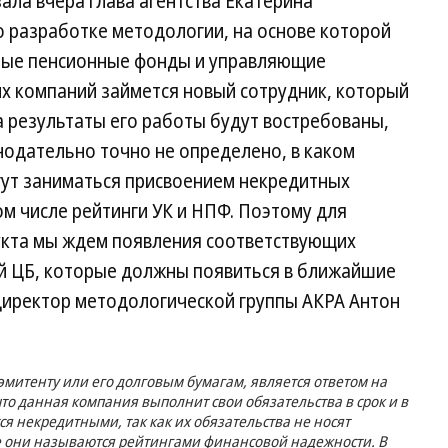
ала вчера глава агентства Екатерина
о разработке методологии, на основе которой
нные пенсионные фонды и управляющие
их компаний займется новый сотрудник, который
да результаты его работы будут востребованы,
онодательно точно не определено, в каком
гут заниматься присвоением некредитных
ом числе рейтинги УК и НПФ. Поэтому для
укта мы ждем появления соответствующих
й ЦБ, которые должны появиться в ближайшие
иректор методологической группы АКРА Антон
эмитенту или его долговым бумагам, является ответом на
что данная компания выполнит свои обязательства в срок и в
я некредитными, так как их обязательства не носят
ке они называются рейтингами финансовой надежности. В