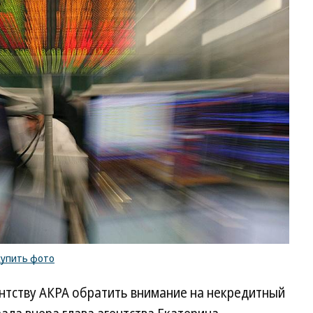
купить фото
нтству АКРА обратить внимание на некредитный