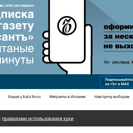
Реклама в «Ъ» www.kommersant.ru/ad
Взрыв у Balzi Rossi
Мигранты в Испании
Навстречу выборам
с
правилами использования куки