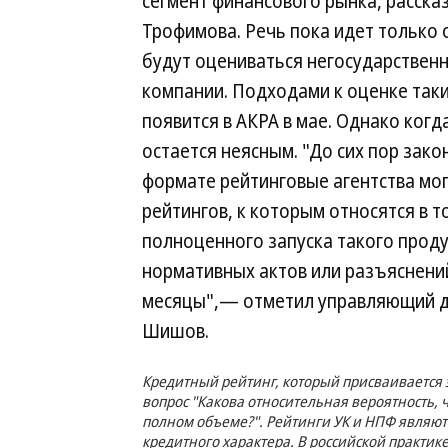
сегмент финансового рынка, рассказ
Трофимова. Речь пока идет только 
будут оцениваться негосударстве
компании. Подходами к оценке так
появится в АКРА в мае. Однако ког
остается неясным. "До сих пор зак
формате рейтинговые агентства мо
рейтингов, к которым относятся в т
полноценного запуска такого прод
нормативных актов или разъяснени
месяцы",— отметил управляющий д
Шишов.
Кредитный рейтинг, который присваивается 
вопрос "Какова относительная вероятность, 
полном объеме?". Рейтинги УК и НПФ являютс
кредитного характера. В российской практи