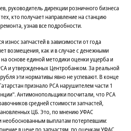
ев, руководитель дирекции розничного бизнеса
 тех, кто получает направление на станцию
ремонта, узнав все подробности.
я износ запчастей в зависимости от года
чет возмещения, как и в случае с денежными
 на основе единой методики оценки ущерба и
РСА и утвержденных Центробанком. За реальной
 рубля эти нормативы явно не успевают. В конце
Татарстан признало РСА нарушителем части 1
енции". Антимонопольщики посчитали, что РСА
авочников средней стоимости запчастей,
тановленных ЦБ. Это, по мнению УФАС
ки необоснованным выплатам потерпевшим:
онение в цене по запчастям, по оценкам УФАС,