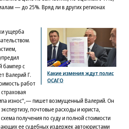
иалам — до 25%. Вряд ли в других регионах
ки ущерба
ательством.
стием,
упредил
й бампер с
Какие измения ждут полис
т Валерий Г.
ОСАГО
тоимость работ
а страховая
"Типа износ",— пишет возмущенный Валерий. Он
 экспертизу, почтовые расходы и юриста,
А схема получения по суду и полной стоимости
шающих ее судебных издержек автоюристами