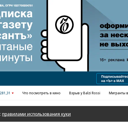
Реклама в «Ъ» www.kommersant.ru/ad
281,31
Что посмотреть в кино
Взрыв у Balzi Rossi
Мигранты в
с
правилами использования куки