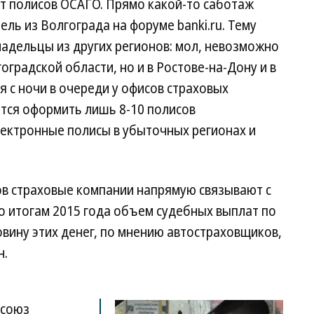
нет полисов ОСАГО. Прямо какой-то саботаж
ль из Волгограда на форуме banki.ru. Тему
дельцы из других регионов: мол, невозможно
гоградской области, но и в Ростове-на-Дону и в
 с ночи в очереди у офисов страховых
ется оформить лишь 8-10 полисов
электронные полисы в убыточных регионах и
в страховые компании напрямую связывают с
о итогам 2015 года объем судебных выплат по
овину этих денег, по мнению автостраховщиков,
н.
 союз