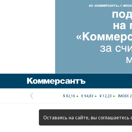
Коммерсантъ
$ 82,16
€ 94,83
¥ 12,23
IMOEX 2
Предыдущая
страница
Оставаясь на сайте, вы соглашаетесь 