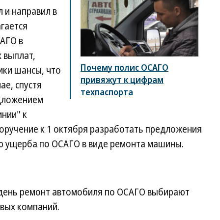
 и направил в
агается
АГО в
 выплат,
Почему полис ОСАГО
ики шансы, что
привяжут к цифрам
ае, спустя
техпаспорта
едложением
инии" к
поручение к 1 октября разработать предложения
 ущерба по ОСАГО в виде ремонта машины.
 день ремонт автомобиля по ОСАГО выбирают
овых компаний.