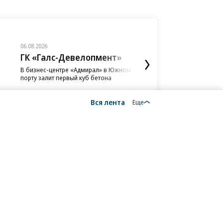
06.08.2026
06.08.2026
06.08.2026
06.08.2026
06.08.2026
05.08.2026
05.08.2026
ГК «Галс-Девелопмент»
«Донстрой»
АО «Газпромбанк
«Сервис путешес
ПАО «ВымпелКом
ПАО «ВымпелКом
АО «Банк ДОМ.РФ
Туту»
В бизнес-центре «Адмирал» в Южном
Тренд на лояльность: по
«АгроНэкст» разместил о
«Билайн» расширил сеть
Beeline Cloud и PlatformC
Банк ДОМ.РФ в 2,5 раза н
порту залит первый куб бетона
недвижимости бизнес-клас
на 700 млн юаней
крупнейшими дата-центр
холодное S3-хранилище 
объемы кредитования п
«Туту» поддержит благо
случаев остаются в сегме
данных бизнеса
ИЖС с эскроу
фонд «Линия Жизни»
Вся лента
Еще
18+
алы, новости компаний, материалы с пометкой