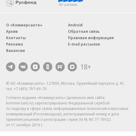
18+ реклама
О «Коммерсанте»
Android
Архив
Обратная связь
Контакты
Правовая информация
Реклама
E-mail рассылки
Вакансии
18+
© АО «Коммерсантъ». 127006, Москва, Оружейный переулок д. 41,
тел. +7 (495) 797-69-70.
Сетевое издание «Коммерсантъ» (доменное имя сайта:
kommersant.ru) зарегистрировано Федеральной службой
по надзору в сфере связи, информационных технологий и массовых
коммуникаций (Роскомнадзор), регистрационный номер и дата
принятия решения о регистрации: серия
Эл № ФС77-76922
от 11 октября 2019 г.
Партнерские проекты/материалы, новости компаний, материалы