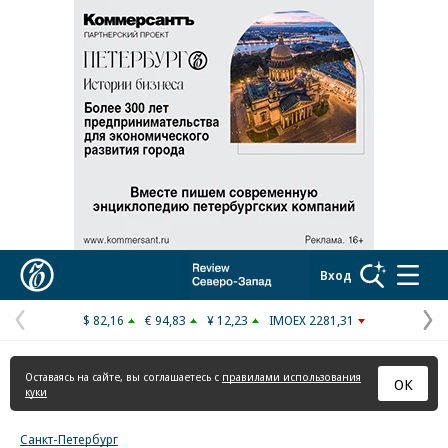
Реклама в «Ъ» www.kommersant.ru/ad
Коммерсантъ
Вход
$ 82,16
€ 94,83
¥ 12,23
IMOEX 2281,31
Предыдущая
С
страница
с
Оставаясь на сайте, вы соглашаетесь с
правилами использования
ОК
куки
Санкт-Петербург