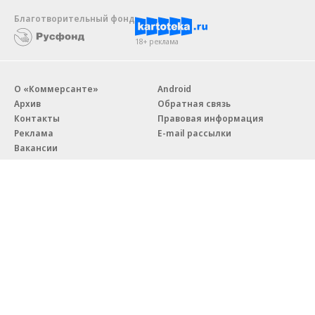
Благотворительный фонд
18+ реклама
О «Коммерсанте»
Android
Архив
Обратная связь
Контакты
Правовая информация
Реклама
E-mail рассылки
Вакансии
18+
© АО «Коммерсантъ». 127006, Москва, Оружейный переулок д. 41,
тел. +7 (495) 797-69-70.
Сетевое издание «Коммерсантъ» (доменное имя сайта:
kommersant.ru) зарегистрировано Федеральной службой
по надзору в сфере связи, информационных технологий и массовых
коммуникаций (Роскомнадзор), регистрационный номер и дата
принятия решения о регистрации: серия
Эл № ФС77-76922