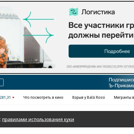
Реклама в «Ъ» www.kommersant.ru/ad
281,31
Что посмотреть в кино
Взрыв у Balzi Rossi
Мигранты в
с
правилами использования куки