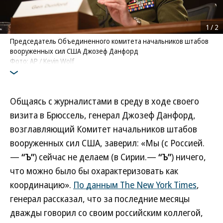
1
/
2
Председатель Объединенного комитета начальников штабов
вооруженных сил США Джозеф Данфорд
Фото: AP / Kevin Wolf
Общаясь с журналистами в среду в ходе своего
визита в Брюссель, генерал Джозеф Данфорд,
возглавляющий Комитет начальников штабов
вооруженных сил США, заверил: «Мы (с Россией.
—
“Ъ”
) сейчас не делаем (в Сирии.—
“Ъ”
) ничего,
что можно было бы охарактеризовать как
координацию».
По данным The New York Times
,
генерал рассказал, что за последние месяцы
дважды говорил со своим российским коллегой,