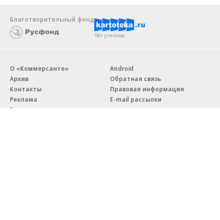
Благотворительный фонд
18+ реклама
О «Коммерсанте»
Android
Архив
Обратная связь
Контакты
Правовая информация
Реклама
E-mail рассылки
Вакансии
18+
© АО «Коммерсантъ». 127006, Москва, Оружейный переулок д. 41,
тел. +7 (495) 797-69-70.
Сетевое издание «Коммерсантъ» (доменное имя сайта:
kommersant.ru) зарегистрировано Федеральной службой
по надзору в сфере связи, информационных технологий и массовых
коммуникаций (Роскомнадзор), регистрационный номер и дата