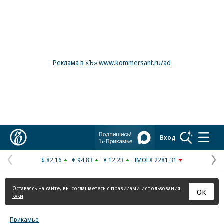
Реклама в «Ъ» www.kommersant.ru/ad
Коммерсантъ
Вход
$ 82,16
€ 94,83
¥ 12,23
IMOEX 2281,31
Предыдущая
С
страница
с
Оставаясь на сайте, вы соглашаетесь с
правилами использования
ОК
куки
Прикамье