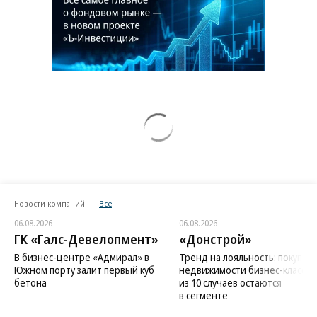
возвращении Крыма
Заставим раскаяться: союзник России
дал грозное обещание