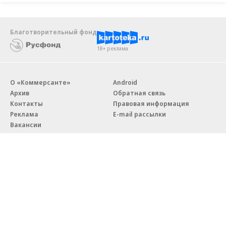
Новости компаний
Все
06.08.2026
06.08.2026
ГК «Галс-Девелопмент»
«Донстрой»
В бизнес-центре «Адмирал» в
Тренд на лояльность: покупат
Южном порту залит первый куб
недвижимости бизнес-класса в
бетона
из 10 случаев остаются
в сегменте
Благотворительный фонд
18+ реклама
О «Коммерсанте»
Android
Архив
Обратная связь