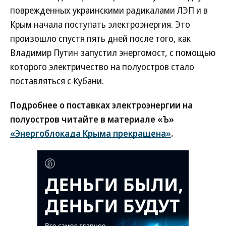
поврежденных украинскими радикалами ЛЭП и в
Крым начала поступать электроэнергия. Это
произошло спустя пять дней после того, как
Владимир Путин запустил энергомост, с помощью
которого электричество на полуостров стало
поставляться с Кубани.
Подробнее о поставках электроэнергии на
полуостров читайте в материале «Ъ»
«Энергоблокада Крыма прекращена»
.
Новости партнеров
ВСУ точно получат десятки тысяч новых
солдат
Путин озвучил итоговый план СВО
Зеленский неожиданно высказался о