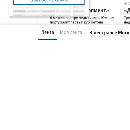
06.08.2026
06.
ГК «Галс-Девелопмент»
«Д
В бизнес-центре «Адмирал» в Южном
Тре
порту залит первый куб бетона
нед
слу
Лента
Моя лента
В дептрансе Мос
Благотворительный фонд
О «Коммер
Архив
Контакты
18+ реклама
© АО «Коммерсантъ». 127006, Москва, Оружейный пе
Сетевое издание «Коммерсантъ» (доменное имя сайт
Федеральной службой по надзору в сфере связи, и
и массовых коммуникаций (Роскомнадзор), регистра
решения о регистрации: серия
Эл № ФС77-76922
от 1