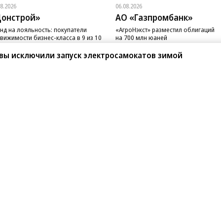
08.2026
06.08.2026
онстрой»
АО «Газпромбанк»
нд на лояльность: покупатели
«АгроНэкст» разместил облигаций
вижимости бизнес-класса в 9 из 10
на 700 млн юаней
чаев остаются в сегменте
квы исключили запуск электросамокатов зимой
санте»
Реклама
Обратная связь
Вакансии
Правовая информация
Android
E-mail рассылки
реулок д. 41,
тел. +7 (495) 797-69-70.
Партнерские проекты/матери
«Промо» и «Официальное со
а: kommersant.ru) зарегистрировано
нформационных технологий
На kommersant.ru применяют
ционный номер и дата принятия
1 октября 2019 г.