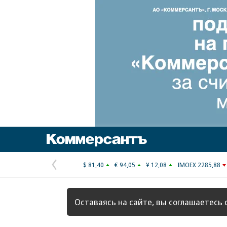
Коммерсантъ
$ 81,40
€ 94,05
¥ 12,08
IMOEX 2285,88
Предыдущая
страница
Оставаясь на сайте, вы соглашаетесь 