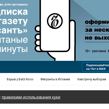
Реклама в «Ъ» www.kommersant.ru/ad
Взрыв у Balzi Rossi
Мигранты в Испании
Навстречу выборам
с
правилами использования куки