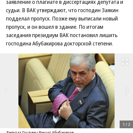
заявление о плагиате в диссертациях депутата и
судьи. В ВАК утверждают, что господин Заякин
подделал пропуск. Позже ему выписали новый
пропуск, и он вошел в здание. По итогам
заседания президиум ВАК постановил лишить
господина Абубакирова докторской степени.
Развернуть на
1
/
2
Депутат Госдумы Ришат Абубакиров