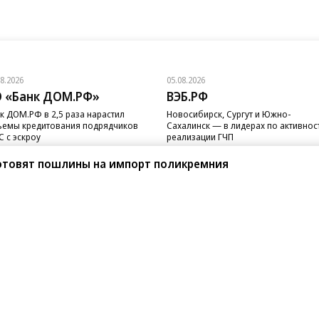
08.2026
05.08.2026
 «Банк ДОМ.РФ»
ВЭБ.РФ
к ДОМ.РФ в 2,5 раза нарастил
Новосибирск, Сургут и Южно-
емы кредитования подрядчиков
Сахалинск — в лидерах по активнос
 с эскроу
реализации ГЧП
готовят пошлины на импорт поликремния
санте»
Реклама
Обратная связь
Вакансии
Правовая информация
Android
E-mail рассылки
реулок д. 41,
тел. +7 (495) 797-69-70.
Партнерские проекты/матери