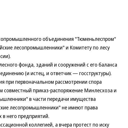
сопромышленного объединения "Тюменьлеспром"
ийские лесопромышленники" и Комитету по лесу
сии).
сного фонда, зданий и сооружений с его баланса
динению (и истец, и ответчик — госструктуры).
ния при первоначальном рассмотрении спора
м совместный приказ-распоряжение Минлесхоза и
мышленники" в части передачи имущества
ские лесопромышленники" не имеют права
 в него предприятий.
ационной коллегией, а вчера протест по иску