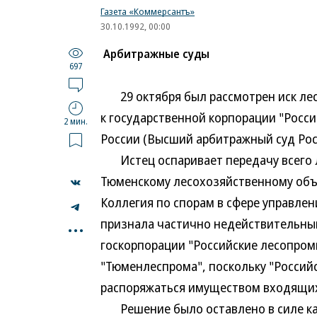
Газета «Коммерсантъ»
30.10.1992, 00:00
Арбитражные суды
697
29 октября был рассмотрен иск ле
к государственной корпорации "Росс
2 мин.
России (Высший арбитражный суд Рос
Истец оспаривает передачу всего ле
Тюменскому лесохозяйственному объе
Коллегия по спорам в сфере управле
...
признала частично недействительны
госкорпорации "Российские лесопро
"Тюменлеспрома", поскольку "Россий
распоряжаться имуществом входящих
Решение было оставлено в силе касс