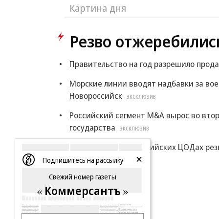
Картина дня
Резво отжеребилис
Правительство на год разрешило прода
Морские линии вводят надбавки за во
Новороссийск
ЭКСКЛЮЗИВ
Российский сегмент M&A вырос во втор
государства
ЭКСКЛЮЗИВ
Цены на места в российских ЦОДах рез
Подпишитесь на рассылку
Еще
Свежий номер газеты
Коммерсантъ