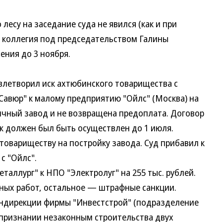
су на заседание суда не явился (как и при
 коллегия под председательством Галины
ния до 3 ноября.
етворил иск ахтюбинского товарищества с
Савюр" к малому предприятию "Ойлс" (Москва) на
пичный завод и не возвращена предоплата. Договор
аж должен был быть осуществлен до 1 июля.
товариществу на постройку завода. Суд прибавил к
с "Ойлс".
ллург" к НПО "Электролуг" на 255 тыс. рублей.
ых работ, остальное — штрафные санкции.
ндирекции фирмы "Инвестстрой" (подразделение
о признании незаконным строительства двух