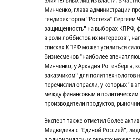
влиятельных лиц из власти. В частн
Минченко, глава администрации пре
гендиректором "Ростеха" Сергеем
защищенность" на выборах КПРФ, ф
в роли лоббистов их интересов", н
списках КПРФ может усилиться сил
бизнесменов "наиболее впечатляющ
Минченко, у Аркадия Ротенберга, 
заказчиком" для политтехнологов н
перечислил отрасли, у которых "в э
между финансовым и политическим 
производители продуктов, рыночники
Эксперт также отметил более акти
Медведева с "Единой Россией", лиде
в одномандатных округах может по