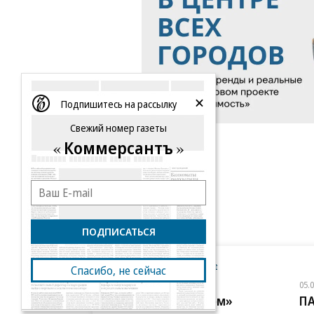
Подпишитесь на рассылку
Свежий номер газеты
Коммерсантъ
ПОДПИСАТЬСЯ
Новости компаний
Все
Спасибо, не сейчас
06.08.2026
05.
ПАО «ВымпелКом»
П