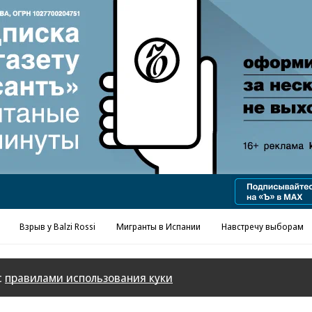
Реклама в «Ъ» www.kommersant.ru/ad
Взрыв у Balzi Rossi
Мигранты в Испании
Навстречу выборам
с
правилами использования куки