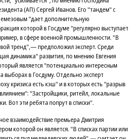
ости, "усиливается", по мнению господина
зидента (АП) Сергей Иванов. Его "тандем" с
 Чемезовым "дает дополнительную
ракция которой в Госдуме "регулярно выступает
апример, в сфере военной промышленности. "В
овой тренд",— предположил эксперт. Среди
ая динамика" развития, по мнению Евгения
который является "потенциально интересным
а выборах в Госдуму. Отдельно эксперт
поху кризиса есть кэш" и в которых есть "разрыв
влиянием": "Застройщики, ритейл, локальные
. Вот эти ребята попрут в списки".
вное взаимодействие премьера Дмитрия
ром которой он является. "В списках партии или
явиться пул медведевских людей",— считает он.