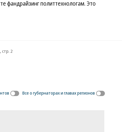
йте фандрайзинг политтехнологам. Это
 стр. 2
ентов
Все о губернаторах и главах регионов