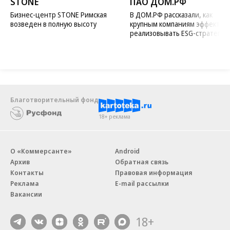
STONE
ПАО ДОМ.РФ
Бизнес-центр STONE Римская
В ДОМ.РФ рассказали, как
возведен в полную высоту
крупным компаниям эффектив
реализовывать ESG-стратегию
Благотворительный фонд
18+ реклама
О «Коммерсанте»
Android
Архив
Обратная связь
Контакты
Правовая информация
Реклама
E-mail рассылки
Вакансии
18+