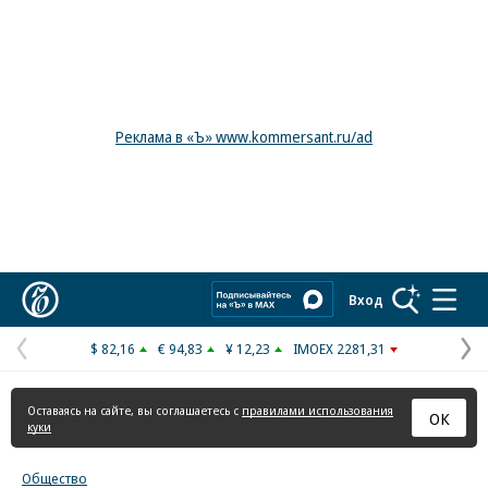
Реклама в «Ъ» www.kommersant.ru/ad
Коммерсантъ
Вход
$ 82,16
€ 94,83
¥ 12,23
IMOEX 2281,31
Предыдущая
С
страница
с
Оставаясь на сайте, вы соглашаетесь с
правилами использования
ОК
куки
Общество