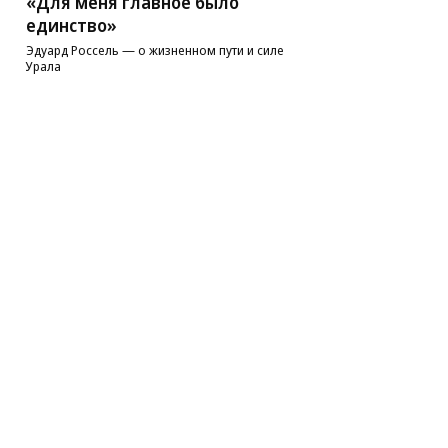
«Для меня главное было
единство»
Эдуард Россель — о жизненном пути и силе
Урала