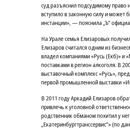
суд разъяснил подсудимому право 
вступило в законную силу и может 
инстанции», — пояснила „Ъ” официа
На Урале семья Елизаровых получил
Елизаров считался одним из бизнес
владел компаниями «Русь (Екб)» и 
поставками в регион алкоголя. В 2
выставочный комплекс «Русь», пре
первой промышленной выставки «И
В 2011 году Аркадий Елизаров обра
привлечь к уголовной ответственнос
родственник обманом похитил у не
„Екатеринбургтранссервис”» (по д