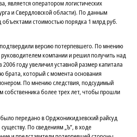
ва, является оператором логистических
рга и Свердловской области). По данным
д объектами стоимостью порядка 1 млрд руб.
 подтвердили версию потерпевшего. По мнению
я руководителем компании и решил получить над
в 2006 году увеличил уставной размер капитала
ю брата, который с момента основания
ионером. По мнению следствия, подсудимый
м собственника более трех лет, чтобы прошли
о было передано в Орджоникидзевский райсуд
существу. По сведениям „Ъ”, в ходе
нение и представители потерпевшей стороны