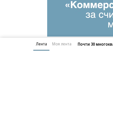
Лента
Моя лента
Почти 30 многокв
Благотворительный фонд
О «Коммер
Архив
Контакты
18+ реклама
© АО «Коммерсантъ». 127006, Москва, Оружейный пе
Сетевое издание «Коммерсантъ» (доменное имя сайт
Федеральной службой по надзору в сфере связи, и
и массовых коммуникаций (Роскомнадзор), регистра
решения о регистрации: серия
Эл № ФС77-76922
от 1