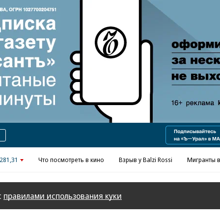
Реклама в «Ъ» www.kommersant.ru/ad
281,31
Что посмотреть в кино
Взрыв у Balzi Rossi
Мигранты в
с
правилами использования куки