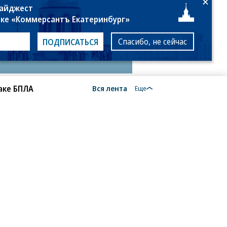
дайджест
лке «Коммерсантъ Екатеринбург»
Спасибо, не сейчас
ПОДПИСАТЬСЯ
аке БПЛА
Вся лента
Еще
18+
алы, новости компаний, материалы с пометкой
общение» опубликованы на коммерческой основе.
ся рекомендательные технологии.
Подробнее