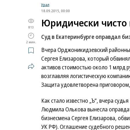
Урал
18.09.2015, 00:00
Юридически чисто 
813
Суд в Екатеринбурге оправдал би
2 мин.
Вчера Орджоникидзевский районный
Сергея Елизарова, который обвинял
активов стоимостью около 1 млрд р
возглавляя логистическую компанию
Защита удовлетворена приговором, 
Как стало известно „Ъ”, вчера суд
Людмила Олькова вынесла оправдат
бизнесмена Сергея Елизарова, обви
УК РФ). Оглашение судебного решен