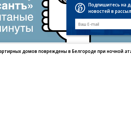
Подпишитесь на 
новостей в рассы
артирных домов повреждены в Белгороде при ночной ат
санте»
Реклама
Обратная связь
Вакансии
Правовая информация
Android
E-mail рассылки
реулок д. 41,
тел. +7 (495) 797-69-70.
Партнерские проекты/матери
«Промо» и «Официальное со
а: kommersant.ru) зарегистрировано
нформационных технологий
На kommersant.ru применяют
ционный номер и дата принятия
1 октября 2019 г.