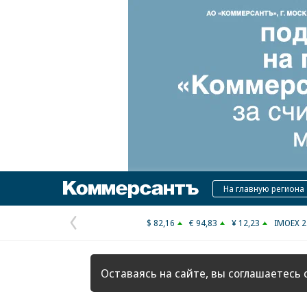
Коммерсантъ
На главную региона
$ 82,16
€ 94,83
¥ 12,23
IMOEX 2
Предыдущая
страница
Оставаясь на сайте, вы соглашаетесь 