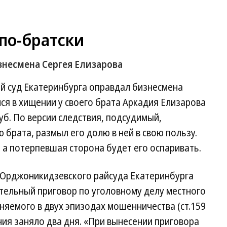
по-братски
знесмена Сергея Елизарова
 суд Екатеринбурга оправдал бизнесмена
ся в хищении у своего брата Аркадия Елизарова
уб. По версии следствия, подсудимый,
 брата, размыл его долю в ней в свою пользу.
а потерпевшая сторона будет его оспаривать.
ья Орджоникидзевского райсуда Екатеринбурга
ельный приговор по уголовному делу местного
няемого в двух эпизодах мошенничества (ст.159
ия заняло два дня. «При вынесении приговора