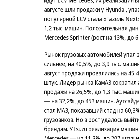
идут LCV Mercedes, их реализация в
августе шли продажи у Hyundai, уп
популярной LCV стала «Газель Next»
1,2 тыс. машин. Положительная дин
Mercedes Sprinter (рост на 13%, до 
Рынок грузовых автомобилей упал 
сильнее, на 40,5%, до 3,9 тыс. маш
август продажи провалились на 45,4
штук. Лидер рынка КамАЗ сократил 
продажи на 26,5%, до 1,3 тыс. маши
— на 32,2%, до 453 машин. Аутсай
стал МАЗ, показавший спад на 60,3%
грузовиков. Но в рост удалось выйт
брендам. У Isuzu реализация машин 
Mercedes — на 11,3%, до 207 штук и