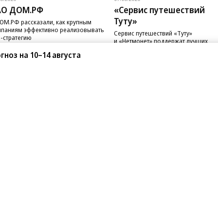
АО ДОМ.РФ
«Сервис путешествий
Туту»
ОМ.РФ рассказали, как крупным
паниям эффективно реализовывать
Сервис путешествий «Туту»
-стратегию
и «Нетмонет» поддержат лучших
сотрудников российских отелей
гноз на 10–14 августа
санте»
Реклама
Обратная связь
Вакансии
Правовая информация
Android
E-mail рассылки
реулок д. 41,
тел. +7 (495) 797-69-70.
Партнерские проекты/матери
«Промо» и «Официальное со
а: kommersant.ru) зарегистрировано
нформационных технологий
На kommersant.ru применяют
ционный номер и дата принятия
1 октября 2019 г.