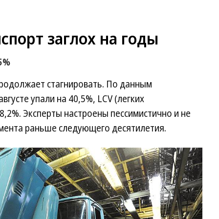
спорт заглох на годы
,5%
родолжает стагнировать. По данным
вгусте упали на 40,5%, LCV (легких
8,2%. Эксперты настроены пессимистично и не
мента раньше следующего десятилетия.