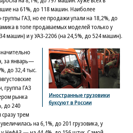
ыросла на 8,1%, до 797 машин. Хуже всех в
авшие на 61%, до 118 машин. Наиболее
 группы ГАЗ, но ее продажи упали на 18,2%, до
амика в топе продаваемых моделей только у
634 машин) и у УАЗ-2206 (на 24,5%, до 524 машин).
значительно
ин, за январь—
%, до 32,4 тыс.
августовские
н, группа ГАЗ
Иностранные грузовики
дером рынка
буксуют в России
, до 240
и сразу трем
увеличилась на 6,1%, до 201 грузовика, у
 у НефАЗ — на 44,4%, до 156 штук. Самой