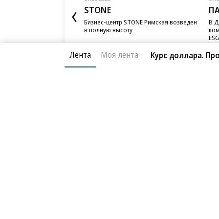
STONE
П
Бизнес-центр STONE Римская возведен
В Д
в полную высоту
ком
ESG
Лента
Моя лента
Курс доллара. Про
Благотворительный фонд
О «Коммер
Архив
Контакты
18+ реклама
© АО «Коммерсантъ». 127006, Москва, Оружейный пе
Сетевое издание «Коммерсантъ» (доменное имя сайт
Федеральной службой по надзору в сфере связи, и
и массовых коммуникаций (Роскомнадзор), регистра
решения о регистрации: серия
Эл № ФС77-76922
от 1