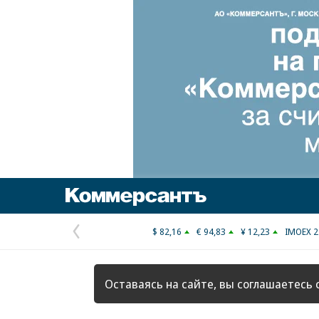
Коммерсантъ
$ 82,16
€ 94,83
¥ 12,23
IMOEX 2
Предыдущая
страница
Оставаясь на сайте, вы соглашаетесь 