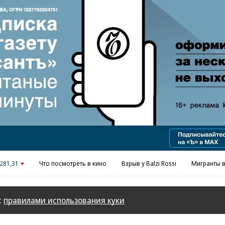
Реклама в «Ъ» www.kommersant.ru/ad
281,31
Что посмотреть в кино
Взрыв у Balzi Rossi
Мигранты в
с
правилами использования куки