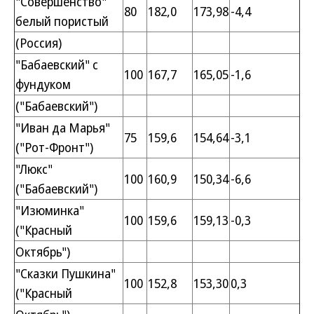
"Совершенство"
80
182,0
173,98
-4,4
белый пористый
(Россия)
"Бабаевский" с
100
167,7
165,05
-1,6
фундуком
("Бабаевский")
"Иван да Марья"
75
159,6
154,64
-3,1
("Рот-Фронт")
"Люкс"
100
160,9
150,34
-6,6
("Бабаевский")
"Изюминка"
100
159,6
159,13
-0,3
("Красный
Октябрь")
"Сказки Пушкина"
100
152,8
153,30
0,3
("Красный