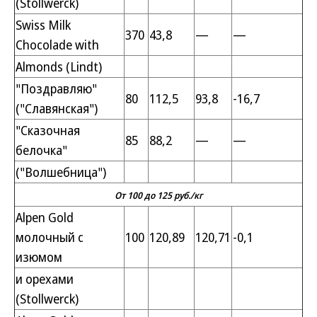
(Stollwerck)
Swiss Milk
370
43,8
—
—
Chocolade with
Almonds (Lindt)
"Поздравляю"
80
112,5
93,8
-16,7
("Славянская")
"Сказочная
85
88,2
—
—
белочка"
("Волшебница")
От 100 до 125 руб./кг
Alpen Gold
молочный с
100
120,89
120,71
-0,1
изюмом
и орехами
(Stollwerck)