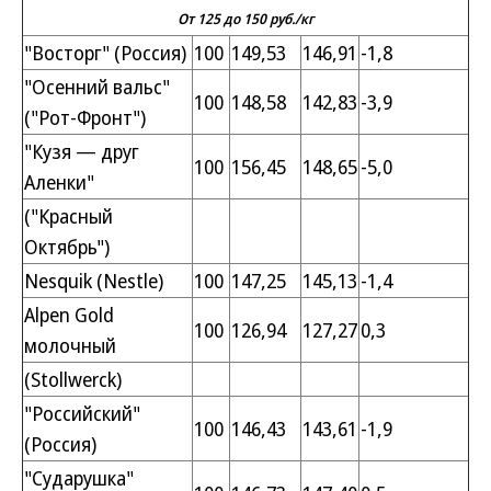
От 125 до 150 руб./кг
"Восторг" (Россия)
100
149,53
146,91
-1,8
"Осенний вальс"
100
148,58
142,83
-3,9
("Рот-Фронт")
"Кузя — друг
100
156,45
148,65
-5,0
Аленки"
("Красный
Октябрь")
Nesquik (Nestle)
100
147,25
145,13
-1,4
Alpen Gold
100
126,94
127,27
0,3
молочный
(Stollwerck)
"Российский"
100
146,43
143,61
-1,9
(Россия)
"Сударушка"