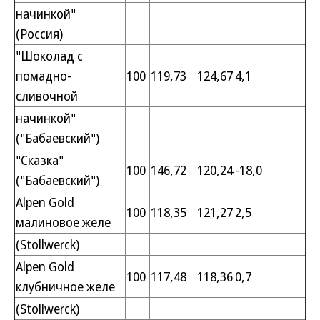
начинкой"
(Россия)
"Шоколад с
помадно-
100
119,73
124,67
4,1
сливочной
начинкой"
("Бабаевский")
"Сказка"
100
146,72
120,24
-18,0
("Бабаевский")
Alpen Gold
100
118,35
121,27
2,5
малиновое желе
(Stollwerck)
Alpen Gold
100
117,48
118,36
0,7
клубничное желе
(Stollwerck)