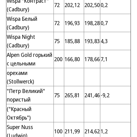
Wispa "Контраст"
72
202,12
202,50
0,2
(Cadbury)
Wispa Белый
72
196,93
198,28
0,7
(Cadbury)
Wispa Night
75
185,88
193,83
4,3
(Cadbury)
Alpen Gold горький
200
166,80
178,66
7,1
с цельными
орехами
(Stollwerck)
"Петр Великий"
75
265,81
241,46
-9,2
пористый
("Красный
Октябрь")
Super Nuss
100
211,99
214,62
1,2
(Ludwig)