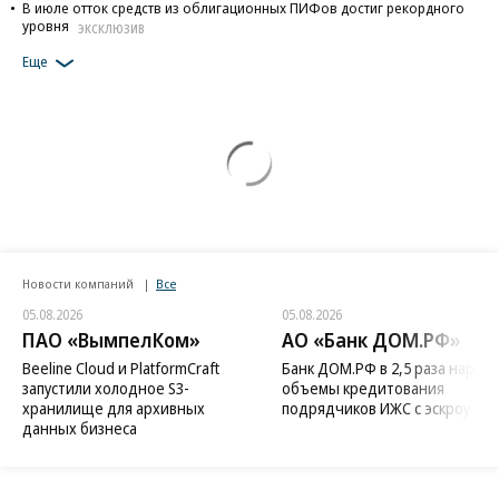
В июле отток средств из облигационных ПИФов достиг рекордного
уровня
ЭКСКЛЮЗИВ
Еще
Новости компаний
Все
05.08.2026
05.08.2026
ПАО «ВымпелКом»
АО «Банк ДОМ.РФ»
Beeline Cloud и PlatformCraft
Банк ДОМ.РФ в 2,5 раза нараст
запустили холодное S3-
объемы кредитования
хранилище для архивных
подрядчиков ИЖС с эскроу
данных бизнеса