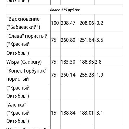
Октябрь")
Более 175 руб./кг
"Вдохновение"
100
208,47
208,06
-0,2
("Бабаевский")
"Слава" пористый
75
260,80
251,64
-3,5
("Красный
Октябрь")
Wispa (Cadbury)
75
183,30
188,35
2,8
"Конек-Горбунок"
75
260,14
255,28
-1,9
пористый
("Красный
Октябрь")
"Аленка"
("Красный
15
188,84
183,01
-3,1
Октябрь")