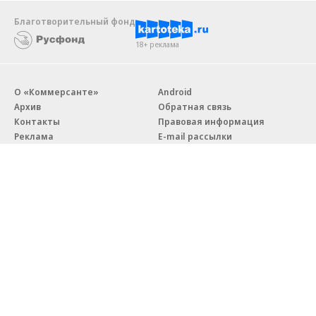
Благотворительный фонд
18+ реклама
О «Коммерсанте»
Android
Архив
Обратная связь
Контакты
Правовая информация
Реклама
E-mail рассылки
Вакансии
18+
© АО «Коммерсантъ». 127006, Москва, Оружейный переулок д. 41,
тел. +7 (495) 797-69-70.
Сетевое издание «Коммерсантъ» (доменное имя сайта:
kommersant.ru) зарегистрировано Федеральной службой
по надзору в сфере связи, информационных технологий и массовых
коммуникаций (Роскомнадзор), регистрационный номер и дата
принятия решения о регистрации: серия
Эл № ФС77-76922