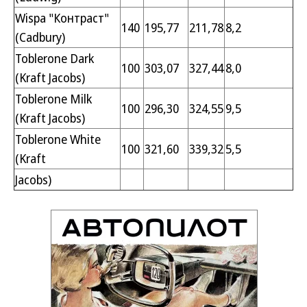
Wispa "Контраст"
140
195,77
211,78
8,2
(Cadbury)
Toblerone Dark
100
303,07
327,44
8,0
(Kraft Jacobs)
Toblerone Milk
100
296,30
324,55
9,5
(Kraft Jacobs)
Toblerone White
100
321,60
339,32
5,5
(Kraft
Jacobs)