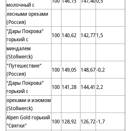
100
146,73
147,40
0,5
молочный с
лесными орехами
(Россия)
"Дары Покрова"
100
140,62
142,77
1,5
горький с
миндалем
(Stollwerck)
"Путешествие"
100
149,05
148,67
-0,2
(Россия)
"Дары Покрова"
100
141,28
144,41
2,2
горький с
орехами и изюмом
(Stollwerck)
Alpen Gold горький
100
128,92
126,72
-1,7
"Святки"