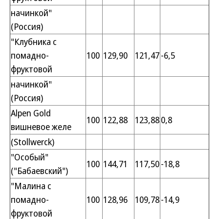
начинкой"
(Россия)
"Клубника с
помадно-
100
129,90
121,47
-6,5
фруктовой
начинкой"
(Россия)
Alpen Gold
100
122,88
123,88
0,8
вишневое желе
(Stollwerck)
"Особый"
100
144,71
117,50
-18,8
("Бабаевский")
"Малина с
помадно-
100
128,96
109,78
-14,9
фруктовой