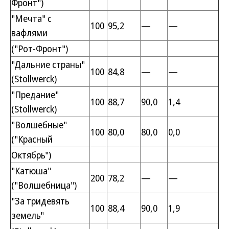
Фронт")
"Мечта" с
100
95,2
—
—
вафлями
("Рот-Фронт")
"Дальние страны"
100
84,8
—
—
(Stollwerck)
"Предание"
100
88,7
90,0
1,4
(Stollwerck)
"Волшебные"
100
80,0
80,0
0,0
("Красный
Октябрь")
"Катюша"
200
78,2
—
—
("Волшебница")
"За тридевять
100
88,4
90,0
1,9
земель"