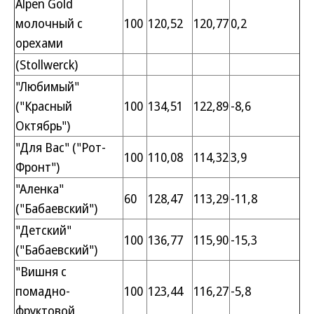
Alpen Gold
молочный с
100
120,52
120,77
0,2
орехами
(Stollwerck)
"Любимый"
("Красный
100
134,51
122,89
-8,6
Октябрь")
"Для Вас" ("Рот-
100
110,08
114,32
3,9
Фронт")
"Аленка"
60
128,47
113,29
-11,8
("Бабаевский")
"Детский"
100
136,77
115,90
-15,3
("Бабаевский")
"Вишня с
помадно-
100
123,44
116,27
-5,8
фруктовой