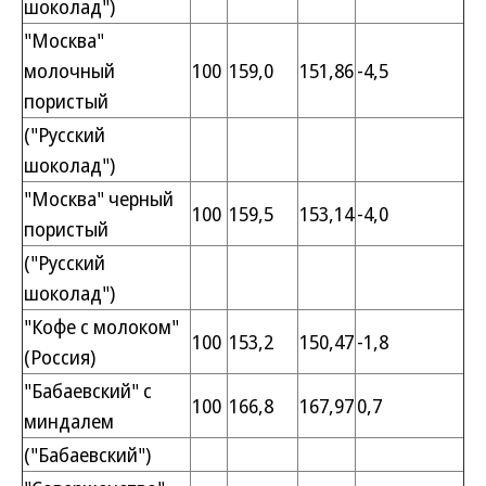
шоколад")
"Москва"
молочный
100
159,0
151,86
-4,5
пористый
("Русский
шоколад")
"Москва" черный
100
159,5
153,14
-4,0
пористый
("Русский
шоколад")
"Кофе с молоком"
100
153,2
150,47
-1,8
(Россия)
"Бабаевский" с
100
166,8
167,97
0,7
миндалем
("Бабаевский")