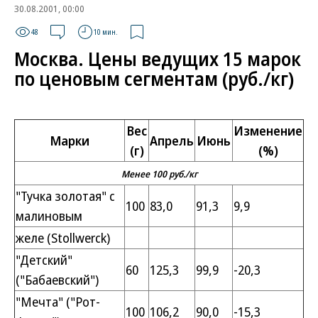
30.08.2001, 00:00
48
10 мин.
Москва. Цены ведущих 15 марок
по ценовым сегментам (руб./кг)
Вес
Изменение
Марки
Апрель
Июнь
(г)
(%)
Менее 100 руб./кг
"Тучка золотая" с
100
83,0
91,3
9,9
малиновым
желе (Stollwerck)
"Детский"
60
125,3
99,9
-20,3
("Бабаевский")
"Мечта" ("Рот-
100
106,2
90,0
-15,3