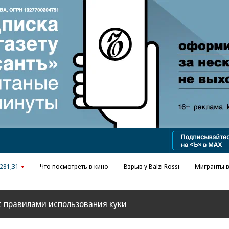
Реклама в «Ъ» www.kommersant.ru/ad
281,31
Что посмотреть в кино
Взрыв у Balzi Rossi
Мигранты в
с
правилами использования куки