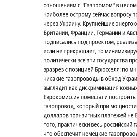
отношениям с "Газпромом" в целом,
наиболее острому сейчас вопросу т
через Украину. Крупнейшие энерго
Британии, Франции, Германии и Авс
подписались под проектом, реализ
если не прекращает, то минимизируе
политически все эти государства 
вразрез с позицией Брюсселя: по 
никакие газопроводы в обход Украин
выглядит как дискриминация южных
Еврокомиссия помешали построить S
газопровод, который при мощности
долларов транзитных платежей не Б
того, практически весь российский 
что обеспечит немецкие газопров