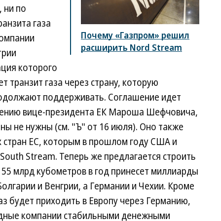
 ни по
ранзита газа
Почему «Газпром» решил
компании
расширить Nord Stream
трии
ация которого
т транзит газа через страну, которую
продолжают поддерживать. Соглашение идет
мнению вице-президента ЕК Мароша Шефчовича,
ы не нужны (см. "Ъ" от 16 июля). Оно также
 стран ЕС, которым в прошлом году США и
outh Stream. Теперь же предлагается строить
 55 млрд кубометров в год принесет миллиарды
олгарии и Венгрии, а Германии и Чехии. Кроме
газ будет приходить в Европу через Германию,
одные компании стабильными денежными