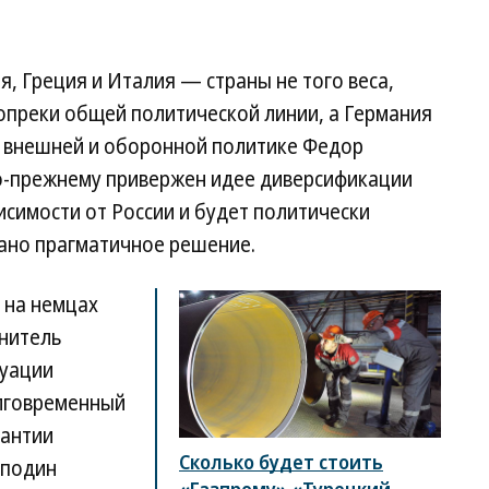
я, Греция и Италия — страны не того веса,
опреки общей политической линии, а Германия
о внешней и оборонной политике Федор
по-прежнему привержен идее диверсификации
исимости от России и будет политически
рано прагматичное решение.
 на немцах
анитель
туации
олговременный
рантии
Сколько будет стоить
сподин