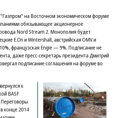
а, "Газпром" на Восточном экономическом форуме
омпаниями обязывающее акционерное
провода Nord Stream 2. Монополия будет
кие E.On и Wintershall, австрийская OMV и
 10%, французская Engie — 9%. Подписание не
ента, даже пресс-секретарь президента Дмитрий
овергал подписание соглашения на форуме во
вернулся к
кой BASF
. Переговоры
 в конце 2014
циативе