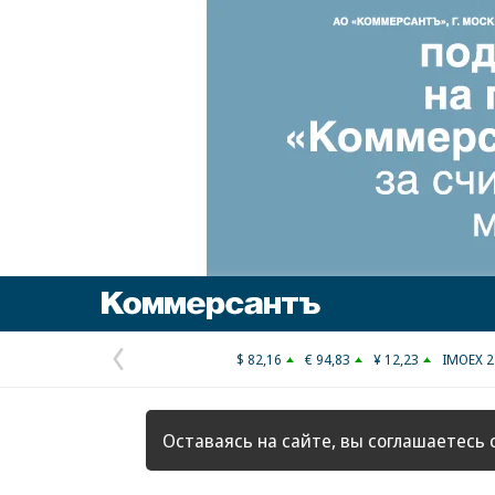
Коммерсантъ
$ 82,16
€ 94,83
¥ 12,23
IMOEX 2
Предыдущая
страница
Оставаясь на сайте, вы соглашаетесь 