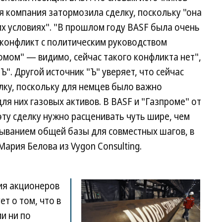
ая компания затормозила сделку, поскольку "она
х условиях". "В прошлом году BASF была очень
 конфликт с политическим руководством
омом" — видимо, сейчас такого конфликта нет",
". Другой источник "Ъ" уверяет, что сейчас
лку, поскольку для немцев было важно
ля них газовых активов. В BASF и "Газпроме" от
эту сделку нужно расценивать чуть шире, чем
пыванием общей базы для совместных шагов, в
Мария Белова из Vygon Consulting.
ия акционеров
ет о том, что в
ии ни по