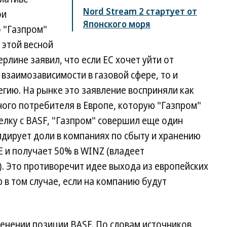
Nord Stream 2 стартует от
ои
Японского моря
о "Газпром"
 этой весной
рлине заявил, что если ЕС хочет уйти от
заимозависимости в газовой сфере, то и
егию. На рынке это заявление восприняли как
ного потребителя в Европе, которую "Газпром"
делку с BASF, "Газпром" совершил еще один
дирует доли в компаниях по сбыту и хранению
E и получает 50% в WINZ (владеет
. Это противоречит идее выхода из европейских
р в том случае, если на компанию будут
менении позиции BASF. По словам источников