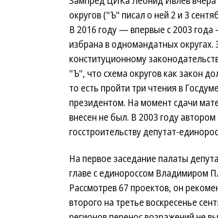
Зампред ЦИКа Леонид Ивлев вчера 
округов ("Ъ" писал о ней 2 и 3 сент
В 2016 году — впервые с 2003 года
избрана в одномандатных округах. 
конституционному законодательств
"Ъ", что схема округов как закон д
то есть пройти три чтения в Госду
президентом. На момент сдачи мате
внесен не был. В 2003 году автором
госстроительству депутат-единорос
На первое заседание палаты депута
главе с единороссом Владимиром П
Рассмотрев 67 проектов, он рекоме
второго на третье воскресенье сен
регионов перенос возражений не вы