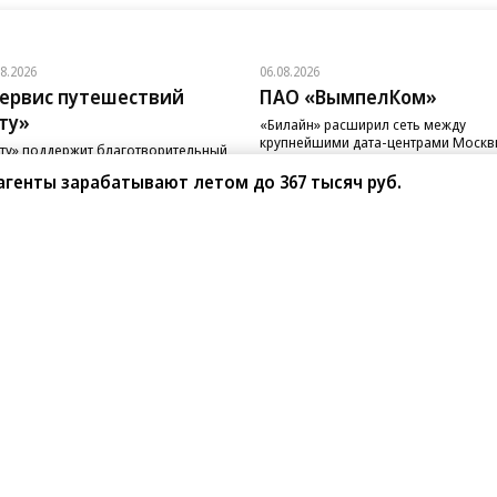
08.2026
06.08.2026
ервис путешествий
ПАО «ВымпелКом»
ту»
«Билайн» расширил сеть между
крупнейшими дата-центрами Моск
ту» поддержит благотворительный
д «Линия Жизни»
генты зарабатывают летом до 367 тысяч руб.
санте»
Реклама
Обратная связь
Вакансии
Правовая информация
Android
E-mail рассылки
реулок д. 41,
тел. +7 (495) 797-69-70.
Партнерские проекты/матери
«Промо» и «Официальное со
а: kommersant.ru) зарегистрировано
нформационных технологий
На kommersant.ru применяют