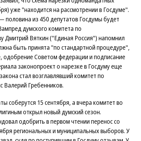
заявил, что схема нарезки одномандатных
ября) уже "находится на рассмотрении в Госдуме".
 — половина из 450 депутатов Госдумы будет
Зампред думского комитета по
у Дмитрий Вяткин ("Единая Россия") напомнил
олжна быть принята "по стандартной процедуре",
ме, одобрение Советом федерации и подписание
риала законопроект о нарезке в Госдуму еще
 закона стал возглавлявший комитет по
с Валерий Гребенников.
ты соберутся 15 сентября, а вчера комитет во
лигиным открыл новый думский сезон.
ндовал одобрить в первом чтении перенос со
тября региональных и муниципальных выборов. У
звал, судя по поступившим в Госдуму отзывам. У