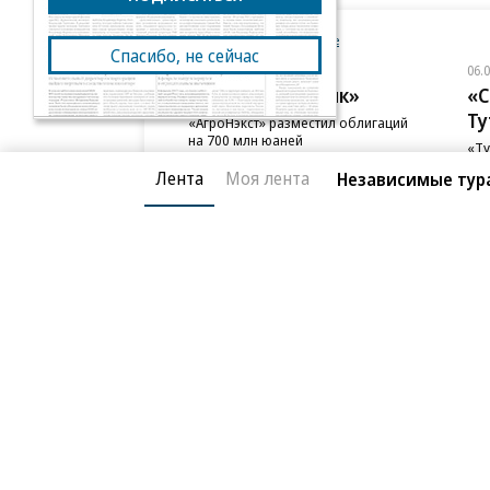
Новости компаний
Все
Спасибо, не сейчас
06.08.2026
06.
АО «Газпромбанк»
«С
Ту
«АгроНэкст» разместил облигаций
на 700 млн юаней
«Ту
фон
Лента
Моя лента
Независимые тура
Благотворительный фонд
О «Коммер
Архив
Контакты
18+ реклама
© АО «Коммерсантъ». 127006, Москва, Оружейный пе
Сетевое издание «Коммерсантъ» (доменное имя сайт
Федеральной службой по надзору в сфере связи, и