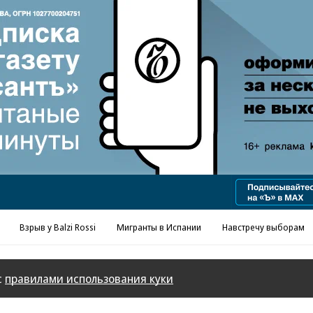
Реклама в «Ъ» www.kommersant.ru/ad
Взрыв у Balzi Rossi
Мигранты в Испании
Навстречу выборам
с
правилами использования куки