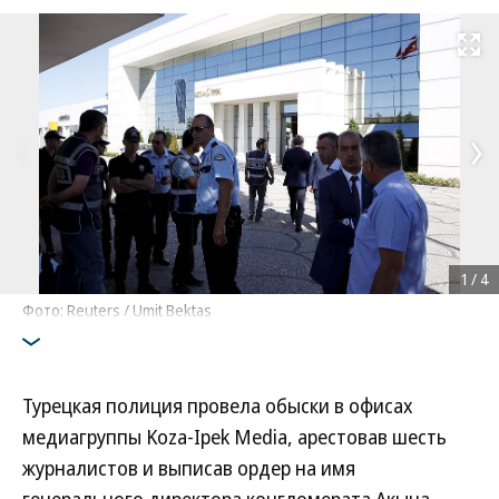
Развернуть на
1
/
4
Фото: Reuters / Umit Bektas
Турецкая полиция провела обыски в офисах
медиагруппы Koza-Ipek Media, арестовав шесть
журналистов и выписав ордер на имя