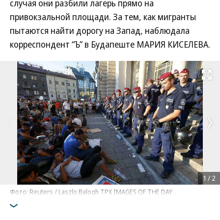
случая они разбили лагерь прямо на
привокзальной площади. За тем, как мигранты
пытаются найти дорогу на Запад, наблюдала
корреспондент “Ъ” в Будапеште МАРИЯ КИСЕЛЕВА.
Развернуть на
1
/
2
Фото: Reuters / Laszlo Balogh TPX IMAGES OF THE DAY