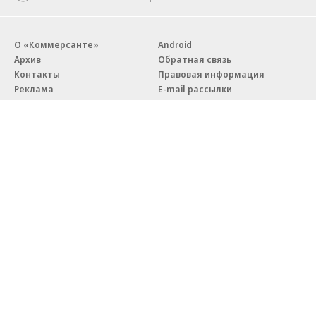
О «Коммерсанте»
Android
Архив
Обратная связь
Контакты
Правовая информация
Реклама
E-mail рассылки
Вакансии
18+
© АО «Коммерсантъ». 127006, Москва, Оружейный переулок д. 41,
тел. +7 (495) 797-69-70.
Сетевое издание «Коммерсантъ» (доменное имя сайта:
kommersant.ru) зарегистрировано Федеральной службой
по надзору в сфере связи, информационных технологий и массовых
коммуникаций (Роскомнадзор), регистрационный номер и дата
принятия решения о регистрации: серия
Эл № ФС77-76922
от 11 октября 2019 г.
Партнерские проекты/материалы, новости компаний, материалы
с пометкой «Промо» и «Официальное сообщение» опубликованы