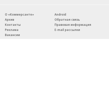
О «Коммерсанте»
Android
Архив
Обратная связь
Контакты
Правовая информация
Реклама
E-mail рассылки
Вакансии
18+
© АО «Коммерсантъ». 127006, Москва, Оружейный переулок д. 41,
тел. +7 (495) 797-69-70.
Сетевое издание «Коммерсантъ» (доменное имя сайта:
kommersant.ru) зарегистрировано Федеральной службой
по надзору в сфере связи, информационных технологий и массовых
коммуникаций (Роскомнадзор), регистрационный номер и дата
принятия решения о регистрации: серия
Эл № ФС77-76922
от 11 октября 2019 г.
Партнерские проекты/материалы, новости компаний, материалы
с пометкой «Промо» и «Официальное сообщение» опубликованы