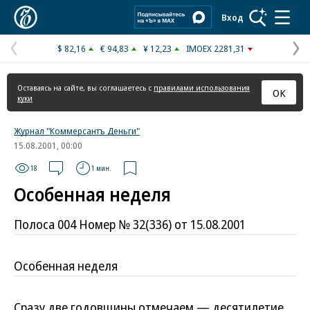
Коммерсантъ
Вход
$ 82,16
€ 94,83
¥ 12,23
IMOEX 2281,31
Предыдущая
С
страница
с
Оставаясь на сайте, вы соглашаетесь с
правилами использования
ОК
куки
Журнал "Коммерсантъ Деньги"
15.08.2001, 00:00
18
1 мин.
Особенная неделя
Полоса 004 Номер № 32(336) от 15.08.2001
Особенная неделя
Сразу две годовщины отмечаем — десятилетие