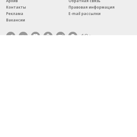
Архив
Обратная связь
Контакты
Правовая информация
Реклама
E-mail рассылки
Вакансии
18+
© АО «Коммерсантъ». 127006, Москва, Оружейный переулок д. 41,
тел. +7 (495) 797-69-70.
Сетевое издание «Коммерсантъ» (доменное имя сайта:
kommersant.ru) зарегистрировано Федеральной службой
по надзору в сфере связи, информационных технологий и массовых
коммуникаций (Роскомнадзор), регистрационный номер и дата
принятия решения о регистрации: серия
Эл № ФС77-76922
от 11 октября 2019 г.
Партнерские проекты/материалы, новости компаний, материалы
с пометкой «Промо» и «Официальное сообщение» опубликованы
на коммерческой основе.
На kommersant.ru применяются рекомендательные технологии.
Подробнее