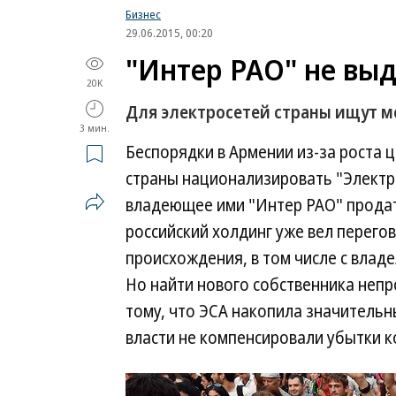
Бизнес
29.06.2015, 00:20
"Интер РАО" не вы
20K
Для электросетей страны ищут м
3 мин.
Беспорядки в Армении из-за роста 
страны национализировать "Электри
владеющее ими "Интер РАО" продат
российский холдинг уже вел перего
происхождения, в том числе с вла
Но найти нового собственника непр
тому, что ЭСА накопила значительн
власти не компенсировали убытки 