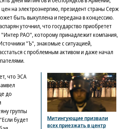
ять дней митингов и беспорядков в Армении,
цен на электроэнергию, президент страны Серж
может быть выкуплена и передана в концессию.
спарян уточнил, что государство приобретет
м "Интер РАО", которому принадлежит компания,
сточники "Ъ", знакомые с ситуацией,
асстаться с проблемным активом и даже начал
пателями.
ет, что ЭСА
Самвел
ще до
и
яну группы
Митингующие призвали
"Если будет
всех приезжать в центр
юбая