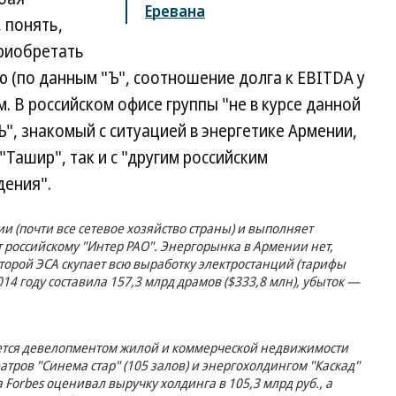
Еревана
 понять,
риобретать
(по данным "Ъ", соотношение долга к EBITDA у
. В российском офисе группы "не в курсе данной
", знакомый с ситуацией в энергетике Армении,
"Ташир", так и с "другим российским
дения".
ии (почти все сетевое хозяйство страны) и выполняет
российскому "Интер РАО". Энергорынка в Армении нет,
торой ЭСА скупает всю выработку электростанций (тарифы
014 году составила 157,3 млрд драмов ($333,8 млн), убыток —
ется девелопментом жилой и коммерческой недвижимости
еатров "Синема стар" (105 залов) и энергохолдингом "Каскад"
а Forbes оценивал выручку холдинга в 105,3 млрд руб., а