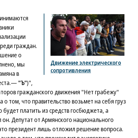
ринимаются
вники
нализации
реди граждан.
ешение о
Движение электрического
лнено, мы
сопротивления
амяна в
теста.—
"Ъ"
)",
торов гражданского движения "Нет грабежу"
 о том, что правительство возьмет на себя груз
будет платить из средств госбюджета, а
л он. Депутат от Армянского национального
 что президент лишь отложил решение вопроса.