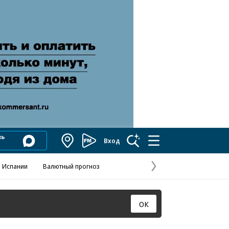
Вход
Коммерсантъ
FM
 Испании
Валютный прогноз
Навстречу выбора
Отношения С
Эксклюзивы
Следующая
страница
ОК