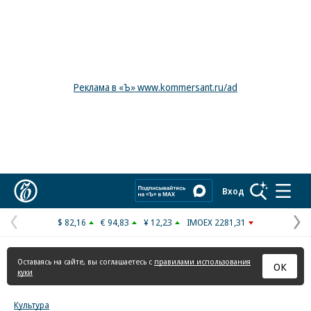
Реклама в «Ъ» www.kommersant.ru/ad
Коммерсантъ
Вход
$ 82,16
€ 94,83
¥ 12,23
IMOEX 2281,31
Предыдущая
С
страница
с
Оставаясь на сайте, вы соглашаетесь с
правилами использования
ОК
куки
Культура