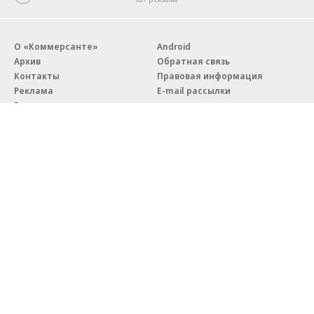
О «Коммерсанте»
Android
Архив
Обратная связь
Контакты
Правовая информация
Реклама
E-mail рассылки
Вакансии
18+
© АО «Коммерсантъ». 127006, Москва, Оружейный переулок д. 41,
тел. +7 (495) 797-69-70.
Сетевое издание «Коммерсантъ» (доменное имя сайта:
kommersant.ru) зарегистрировано Федеральной службой
по надзору в сфере связи, информационных технологий и массовых
коммуникаций (Роскомнадзор), регистрационный номер и дата
принятия решения о регистрации: серия
Эл № ФС77-76922
от 11 октября 2019 г.
Партнерские проекты/материалы, новости компаний, материалы
с пометкой «Промо» и «Официальное сообщение» опубликованы