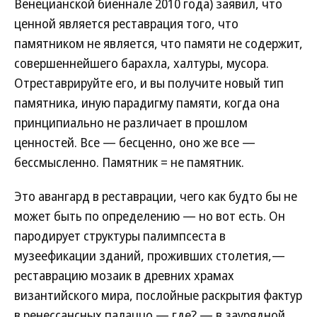
Венецианской биеннале 2010 года) заявил, что
ценной является реставрация того, что
памятником не является, что памяти не содержит,
совершеннейшего барахла, халтуры, мусора.
Отреставрируйте его, и вы получите новый тип
памятника, иную парадигму памяти, когда она
принципиально не различает в прошлом
ценностей. Все — бесценно, оно же все —
бессмысленно. Памятник = не памятник.
Это авангард в реставрации, чего как будто бы не
может быть по определению — но вот есть. Он
пародирует структуры палимпсеста в
музеефикации зданий, проживших столетия,—
реставрацию мозаик в древних храмах
византийского мира, послойные раскрытия фактур
в ренессансных палаццо — где? — в заурядной