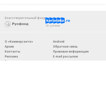
Благотворительный фонд
18+ реклама
О «Коммерсанте»
Android
Архив
Обратная связь
Контакты
Правовая информация
Реклама
E-mail рассылки
Вакансии
18+
© АО «Коммерсантъ». 127006, Москва, Оружейный переулок д. 41,
тел. +7 (495) 797-69-70.
Сетевое издание «Коммерсантъ» (доменное имя сайта:
kommersant.ru) зарегистрировано Федеральной службой