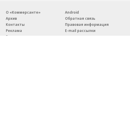
О «Коммерсанте»
Android
Архив
Обратная связь
Контакты
Правовая информация
Реклама
E-mail рассылки
Вакансии
18+
© АО «Коммерсантъ». 127006, Москва, Оружейный переулок д. 41,
тел. +7 (495) 797-69-70.
Сетевое издание «Коммерсантъ» (доменное имя сайта:
kommersant.ru) зарегистрировано Федеральной службой
по надзору в сфере связи, информационных технологий и массовых
коммуникаций (Роскомнадзор), регистрационный номер и дата
принятия решения о регистрации: серия
Эл № ФС77-76922
от 11 октября 2019 г.
Партнерские проекты/материалы, новости компаний, материалы
с пометкой «Промо» и «Официальное сообщение» опубликованы
на коммерческой основе.