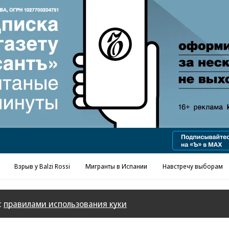
Реклама в «Ъ» www.kommersant.ru/ad
Взрыв у Balzi Rossi
Мигранты в Испании
Навстречу выборам
с
правилами использования куки