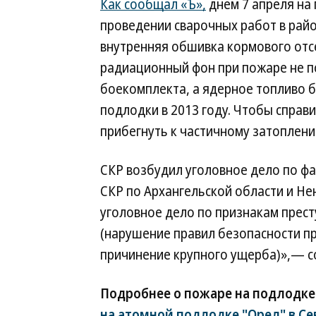
Как сообщал «Ъ»,
днем 7 апреля на
проведении сварочных работ в райо
внутренняя обшивка кормового отсе
радиационный фон при пожаре не п
боекомплекта, а ядерное топливо 
подлодки в 2013 году. Чтобы справ
прибегнуть к частичному затоплен
СКР возбудил уголовное дело по ф
СКР по Архангельской области и Н
уголовное дело по признакам престу
(нарушение правил безопасности п
причинение крупного ущерба)»,— с
Подробнее о пожаре на подлодке
на атомной подлодке "Орел" в С