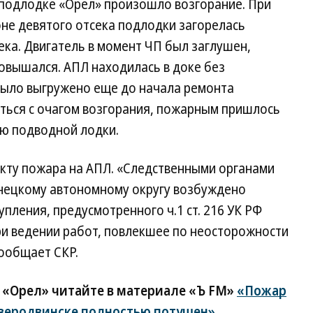
 подлодке «Орел» произошло возгорание. При
не девятого отсека подлодки загорелась
ка. Двигатель в момент ЧП был заглушен,
овышался. АПЛ находилась в доке без
было выгружено еще до начала ремонта
иться с очагом возгорания, пожарным пришлось
ию подводной лодки.
акту пожара на АПЛ. «Следственными органами
енецкому автономному округу возбуждено
пления, предусмотренного ч.1 ст. 216 УК РФ
ри ведении работ, повлекшее по неосторожности
ообщает СКР.
 «Орел» читайте в материале «Ъ FM»
«Пожар
еверодвинске полностью потушен».