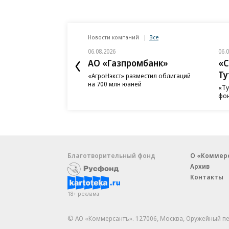
Новости компаний
Все
06.08.2026
06.
АО «Газпромбанк»
«С
Ту
«АгроНэкст» разместил облигаций
на 700 млн юаней
«Ту
фон
Благотворительный фонд
О «Коммер
Архив
Контакты
18+ реклама
© АО «Коммерсантъ». 127006, Москва, Оружейный пе