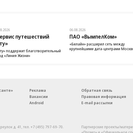
08.2026
06.08.2026
ервис путешествий
ПАО «ВымпелКом»
ту»
«Билайн» расширил сеть между
крупнейшими дата-центрами Моск
ту» поддержит благотворительный
д «Линия Жизни»
санте»
Реклама
Обратная связь
Вакансии
Правовая информация
Android
E-mail рассылки
реулок д. 41,
тел. +7 (495) 797-69-70.
Партнерские проекты/матери
«Промо» и «Официальное со