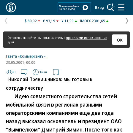
Коммерсантъ
Вход
$ 80,92
€ 93,19
¥ 11,99
IMOEX 2301,65
Предыдущая
С
страница
с
Оставаясь на сайте, вы соглашаетесь с
правилами использования
ОК
куки
Газета «Коммерсантъ»
23.05.2001, 00:00
83
3 мин.
Николай Прянишников: мы готовы к
сотрудничеству
Идею совместного строительства сетей
мобильной связи в регионах разными
операторскими компаниями еще два года
назад высказал основатель и президент ОАО
"Вымпелком" Дмитрий Зимин. После того как