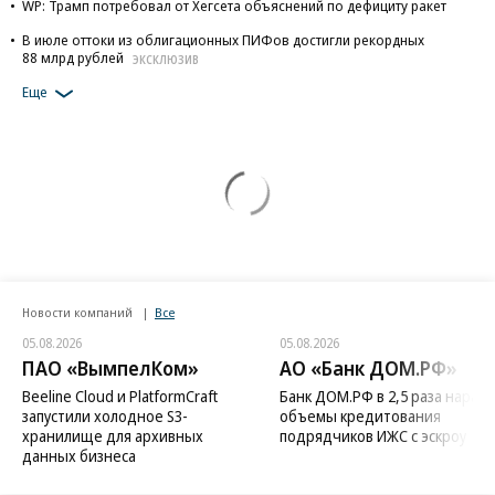
WP: Трамп потребовал от Хегсета объяснений по дефициту ракет
В июле оттоки из облигационных ПИФов достигли рекордных
88 млрд рублей
ЭКСКЛЮЗИВ
Еще
Новости компаний
Все
05.08.2026
05.08.2026
ПАО «ВымпелКом»
АО «Банк ДОМ.РФ»
Beeline Cloud и PlatformCraft
Банк ДОМ.РФ в 2,5 раза нараст
запустили холодное S3-
объемы кредитования
хранилище для архивных
подрядчиков ИЖС с эскроу
данных бизнеса