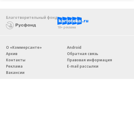
Благотворительный фонд
18+ реклама
О «Коммерсанте»
Android
Архив
Обратная связь
Контакты
Правовая информация
Реклама
E-mail рассылки
Вакансии
18+
© АО «Коммерсантъ». 127006, Москва, Оружейный переулок д. 41,
тел. +7 (495) 797-69-70.
Сетевое издание «Коммерсантъ» (доменное имя сайта:
kommersant.ru) зарегистрировано Федеральной службой
по надзору в сфере связи, информационных технологий и массовых