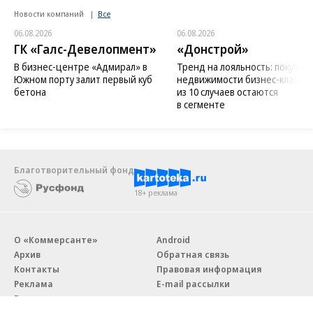
Новости компаний
Все
06.08.2026
06.08.2026
ГК «Галс-Девелопмент»
«Донстрой»
В бизнес-центре «Адмирал» в
Тренд на лояльность: покупат
Южном порту залит первый куб
недвижимости бизнес-класса в
бетона
из 10 случаев остаются
в сегменте
Благотворительный фонд
18+ реклама
О «Коммерсанте»
Android
Архив
Обратная связь
Контакты
Правовая информация
Реклама
E-mail рассылки
Вакансии