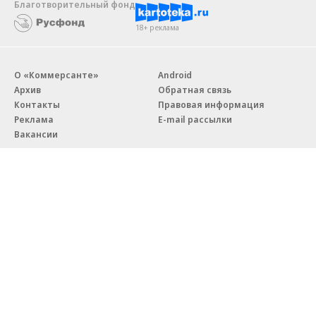
Благотворительный фонд
18+ реклама
О «Коммерсанте»
Android
Архив
Обратная связь
Контакты
Правовая информация
Реклама
E-mail рассылки
Вакансии
18+
© АО «Коммерсантъ». 127006, Москва, Оружейный переулок д. 41,
тел. +7 (495) 797-69-70.
Сетевое издание «Коммерсантъ» (доменное имя сайта:
kommersant.ru) зарегистрировано Федеральной службой
по надзору в сфере связи, информационных технологий и массовых
коммуникаций (Роскомнадзор), регистрационный номер и дата
принятия решения о регистрации: серия
Эл № ФС77-76922
от 11 октября 2019 г.