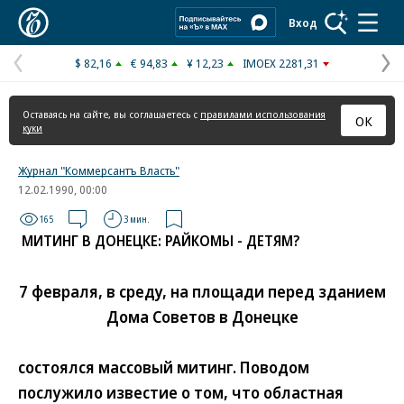
Коммерсантъ
Вход
$ 82,16
€ 94,83
¥ 12,23
IMOEX 2281,31
Предыдущая
С
страница
с
Оставаясь на сайте, вы соглашаетесь с
правилами использования
ОК
куки
Журнал "Коммерсантъ Власть"
12.02.1990, 00:00
165
3 мин.
МИТИНГ В ДОНЕЦКЕ: РАЙКОМЫ - ДЕТЯМ?
7 февраля, в среду, на площади перед зданием
Дома Советов в Донецке
состоялся массовый митинг. Поводом
послужило известие о том, что областная