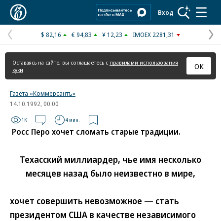
Коммерсантъ
Вход
$ 82,16
€ 94,83
¥ 12,23
IMOEX 2281,31
Предыдущая
С
страница
с
Оставаясь на сайте, вы соглашаетесь с
правилами использования
ОК
куки
Газета «Коммерсантъ»
14.10.1992, 00:00
1K
4 мин.
Росс Перо хочет сломать старые традиции.
Техасский миллиардер, чье имя несколько
месяцев назад было неизвестно в мире,
хочет совершить невозможное — стать
президентом США в качестве независимого