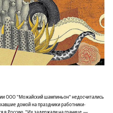
ании ООО "Можайский шампиньон" недосчитались
ехавшие домой на праздники работники-
ся в Россию. "Их задержали на границе,—