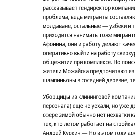
рассказывает гендиректор компани
проблема, ведь мигранты составля
молдаване, остальные — узбеки и 
приходится нанимать тоже мигрантов
Афонина, они и работу делают каче
оперативно выйти на работу сверху
общежитии при комплексе. Но поис
жители Можайска предпочитают езди
шампиньоны в соседней деревне, тем
Уборщицы из клининговой компании
персонала) еще не уехали, но уже 
сфере зимой обычно нет нехватки к
тех, кто летом работает на стройк
Андрей Куркин.— Но в этом году дру