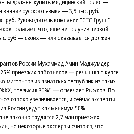
гранты должны купить медицинский полис —
а знание русского языка — 3,5 тыс. руб.,
с. руб. Руководитель компании "СТС Групп"
жков полагает, что, еще не получив первой
тыс. руб.— своих — или оказывается должен
игрантов России Мухаммад Амин Маджумдер
е 25% приезжих работников — речь шла о курсе
вых мигрантов из азиатских республик из таких
а ЖКХ, превысил 30%",— отмечает Рыжков. По
оз оттока увеличивается, и сейчас эксперты
а из России уедут как минимум 50%
ане законно трудятся 2,7 млн приезжих,
лн, но некоторые эксперты считают, что