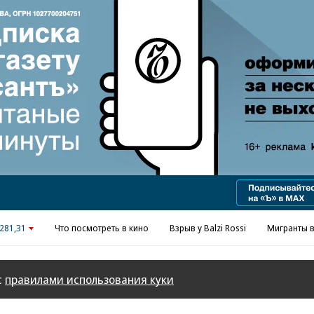
Реклама в «Ъ» www.kommersant.ru/ad
281,31
Что посмотреть в кино
Взрыв у Balzi Rossi
Мигранты в
с
правилами использования куки