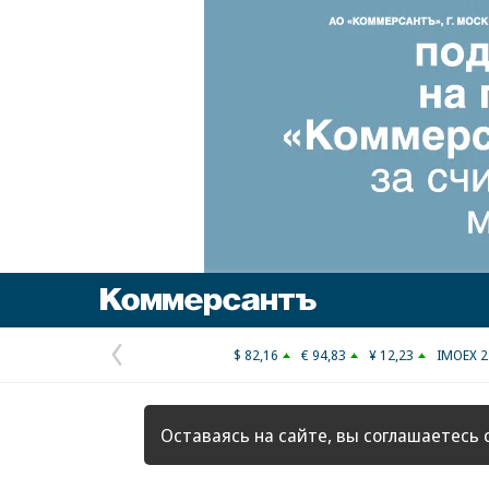
Коммерсантъ
$ 82,16
€ 94,83
¥ 12,23
IMOEX 2
Предыдущая
страница
Оставаясь на сайте, вы соглашаетесь 