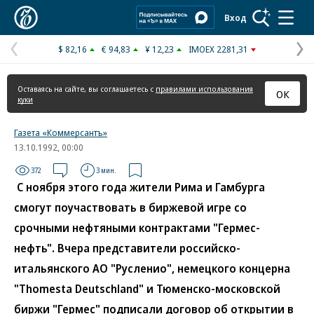
Коммерсантъ
Вход
$ 82,16
€ 94,83
¥ 12,23
IMOEX 2281,31
Предыдущая
С
страница
с
Оставаясь на сайте, вы соглашаетесь с
правилами использования
ОК
куки
Газета «Коммерсантъ»
13.10.1992, 00:00
372
3 мин.
С ноября этого года жители Рима и Гамбурга
смогут поучаствовать в биржевой игре со
срочными нефтяными контрактами "Гермес-
нефть". Вчера представители российско-
итальянского АО "Русленио", немецкого концерна
"Thomesta Deutschland" и Тюменско-московской
биржи "Гермес" подписали договор об открытии в