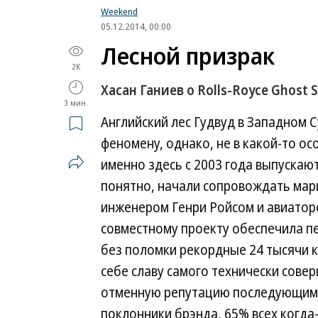
Weekend
05.12.2014, 00:00
Лесной призрак
2K
Хасан Ганиев о Rolls-Royce Ghost Se
3 мин.
Английский лес Гудвуд в Западном 
феномену, однако, не в какой-то ос
именно здесь с 2003 года выпускают
понятно, начали сопровождать марку
инженером Генри Ройсом и авиатор
совместному проекту обеспечила пе
без поломки рекордные 24 тысячи ки
себе славу самого технически сове
отменную репутацию последующим м
поклонники брэнда, 65% всех когда