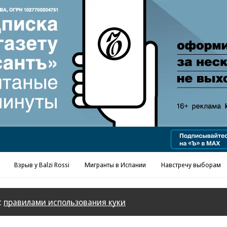
Реклама в «Ъ» www.kommersant.ru/ad
Взрыв у Balzi Rossi
Мигранты в Испании
Навстречу выборам
с
правилами использования куки