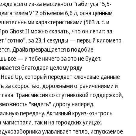
жде всего из-за массивного "габитуса" 5,5-
 двигателем V12 объемом 6,6 л, оснащенным
ительными характеристиками (563 л. с. и
ро Ghost II можно сказать, что он летит: за
т "сотню", за 23,1 секунды — первый километр.
ется. Драйв превращается в подобие
ь все — и тебе ничего за это не будет.
ивается благодаря целому ряду
у Head Up, который передает ключевые данные
ть за скоростью, дорожными ограничениями и
 глаза. Трансмиссия со спутниковой поддержкой,
зможность "видеть" дорогу наперед.
альную передачу. Активный круиз-контроль
магистрали, так и на городских улицах.
здухозаборника улавливает тепло, испускаемое