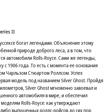
ries II
Суссексе богат легендами. Объяснение этому
обенной природе доброго леса, а в том, что
ся автомобили Rolls-Royce. Сами же легенды,
 с 1906 года. То есть с момента ее основания
ом Чарльзом Стюартом Роллсом. Успех
рвая модель под названием Silver Ghost. Пройдя
лометров, Silver Ghost мгновенно завоевал и
ршенного автомобиля в мире, и обеспечил
оделям Rolls-Royce: как утверждают
-либо выпущенных роллс-ройсов до сих пор