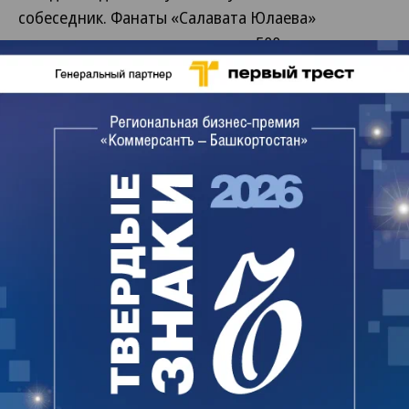
собеседник. Фанаты «Салавата Юлаева»
планируют вывести на пикет до 500 участников и
провести его под лозунгом: «Не дадим погибнуть
хоккею в Башкортостане». Отметим, что
единственный спонсор «Салавата Юлаева» —
благотворительный фонд «Урал», счета которого
были арестованы в рамках расследования
уголовного дела о хищении и легализации денег
при продаже предприятий БашТЭКа, неделю
назад объявил о приостановлении
финансирования всех своих проектов. В фонде
ждут разъяснений от следствия, может ли он
распоряжаться процентами с депозитов, на
которых были размещены средства от продажи
БашТЭКа.