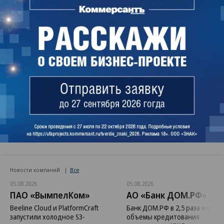
Ольга Корзик, Ъ-Онлайн
Поделиться
Читайте нас в
MAX
и в
Телеграме
Новости компаний
Все
05.08.2026
05.08.2026
ПАО «ВымпелКом»
АО «Банк ДОМ.РФ»
Beeline Cloud и PlatformCraft
Банк ДОМ.РФ в 2,5 раза нараст
запустили холодное S3-
объемы кредитования