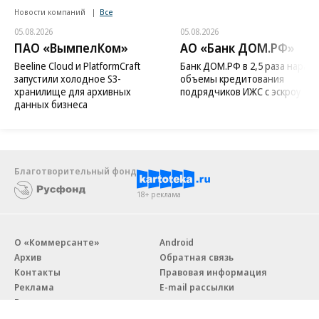
Новости компаний
Все
05.08.2026
05.08.2026
ПАО «ВымпелКом»
АО «Банк ДОМ.РФ»
Beeline Cloud и PlatformCraft
Банк ДОМ.РФ в 2,5 раза нараст
запустили холодное S3-
объемы кредитования
хранилище для архивных
подрядчиков ИЖС с эскроу
данных бизнеса
Благотворительный фонд
18+ реклама
О «Коммерсанте»
Android
Архив
Обратная связь
Контакты
Правовая информация
Реклама
E-mail рассылки
Вакансии