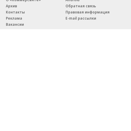
Архив
Обратная связь
Контакты
Правовая информация
Реклама
E-mail рассылки
Вакансии
18+
© АО «Коммерсантъ». 127006, Москва, Оружейный переулок д. 41,
тел. +7 (495) 797-69-70.
Сетевое издание «Коммерсантъ» (доменное имя сайта:
kommersant.ru) зарегистрировано Федеральной службой
по надзору в сфере связи, информационных технологий и массовых
коммуникаций (Роскомнадзор), регистрационный номер и дата
принятия решения о регистрации: серия
Эл № ФС77-76922
от 11 октября 2019 г.
Партнерские проекты/материалы, новости компаний, материалы
с пометкой «Промо» и «Официальное сообщение» опубликованы
на коммерческой основе.
На kommersant.ru применяются рекомендательные технологии.
Подробнее