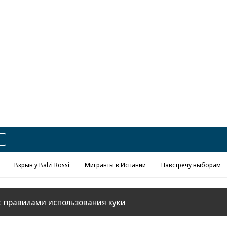
Реклама в «Ъ» www.kommersant.ru/ad
Взрыв у Balzi Rossi
Мигранты в Испании
Навстречу выборам
с
правилами использования куки