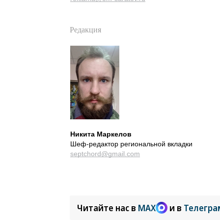
Редакция
Никита Маркелов
Шеф-редактор региональной вкладки
septchord@gmail.com
Читайте нас в
MAX
и в
Телегра