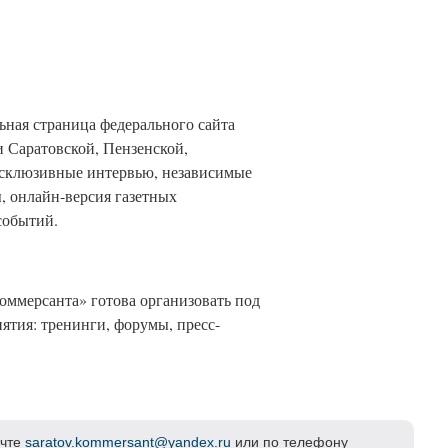
ная страница федерального сайта
и Саратовской, Пензенской,
ксклюзивные интервью, независимые
, онлайн-версия газетных
событий.
оммерсанта» готова организовать под
ятия: тренинги, форумы, пресс-
очте
saratov.kommersant@yandex.ru
или по телефону