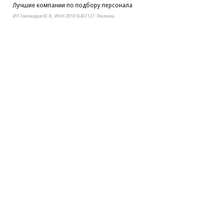
Лучшие компании по подбору персонала
ИП Голомидов Ю. В., ИНН 281816407127. Реклама