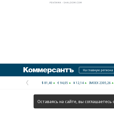
РЕКЛАМА • SHALDOM.COM
Коммерсантъ
На главную региона
$ 81,40
€ 94,05
¥ 12,14
IMOEX 2305,26
Предыдущая
страница
Оставаясь на сайте, вы соглашаетесь 