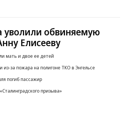
а уволили обвиняемую
Анну Елисееву
ли мать и двое ее детей
 из-за пожара на полигоне ТКО в Энгельсе
иля погиб пассажир
 «Сталинградского призыва»