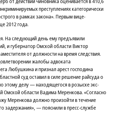
щерб от действий чиновника оценивается в 410,6
 инкриминируемых преступлениях категорически
«строго в рамках закона». Первым вице-
це 2012 года.
я. На следующий день ему предъявили
й, и губернатор Омской области Виктор
заместителя от должности на время следствия.
удовлетворении жалобы адвоката
ега Любушкина и признал арест господина
бластной суд оставил в силе решение райсуда о
по этому делу — находящегося в розыске экс-
й Омской области Вадима Меренкова. «Согласно
ажу Меренкова должно произойти в течение
го задержания», — пояснили в пресс-службе