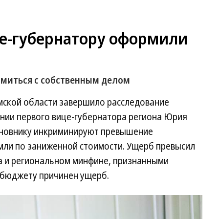
е-губернатору оформили
омиться с собственным делом
мской области завершило расследование
ении первого вице-губернатора региона Юрия
иновнику инкриминируют превышение
емли по заниженной стоимости. Ущерб превысил
ка и региональном минфине, признанными
 бюджету причинен ущерб.