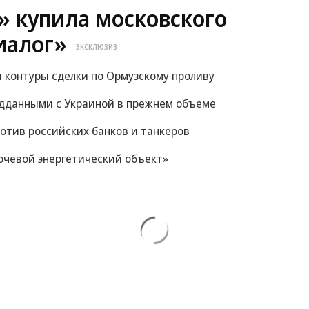
6» купила московского
иалог»
ЭКСКЛЮЗИВ
и контуры сделки по Ормузскому проливу
ведданными с Украиной в прежнем объеме
отив российских банков и танкеров
ючевой энергетический объект»