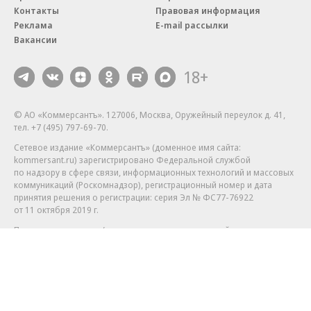
Контакты
Правовая информация
Реклама
E-mail рассылки
Вакансии
18+
© АО «Коммерсантъ». 127006, Москва, Оружейный переулок д. 41,
тел. +7 (495) 797-69-70.
Сетевое издание «Коммерсантъ» (доменное имя сайта:
kommersant.ru) зарегистрировано Федеральной службой
по надзору в сфере связи, информационных технологий и массовых
коммуникаций (Роскомнадзор), регистрационный номер и дата
принятия решения о регистрации: серия
Эл № ФС77-76922
от 11 октября 2019 г.
Партнерские проекты/материалы, новости компаний, материалы
с пометкой «Промо» и «Официальное сообщение» опубликованы
на коммерческой основе.
На kommersant.ru применяются рекомендательные технологии.
Подробнее