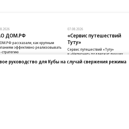
08.2026
07.08.2026
АО ДОМ.РФ
«Сервис путешествий
Туту»
ОМ.РФ рассказали, как крупным
паниям эффективно реализовывать
Сервис путешествий «Туту»
-стратегию
и «Нетмонет» поддержат лучших
сотрудников российских отелей
вое руководство для Кубы на случай свержения режима
санте»
Реклама
Обратная связь
Вакансии
Правовая информация
Android
E-mail рассылки
реулок д. 41,
тел. +7 (495) 797-69-70.
Партнерские проекты/матери