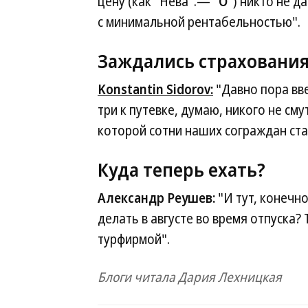
цену (как "Нева".— "
О
") никто не д
с минимальной рентабельностью".
Заждались страховани
Konstantin Sidorov:
"Давно пора вве
три к путевке, думаю, никого не сму
которой сотни наших сограждан ст
Куда теперь ехать?
Александр Реушев:
"И тут, конечно
делать в августе во время отпуска?
турфирмой".
Блоги читала Дария Лехницкая