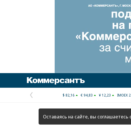
Коммерсантъ
$ 82,16
€ 94,83
¥ 12,23
IMOEX 2
Предыдущая
страница
Оставаясь на сайте, вы соглашаетесь 