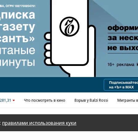
Реклама в «Ъ» www.kommersant.ru/ad
281,31
Что посмотреть в кино
Взрыв у Balzi Rossi
Мигранты в
с
правилами использования куки