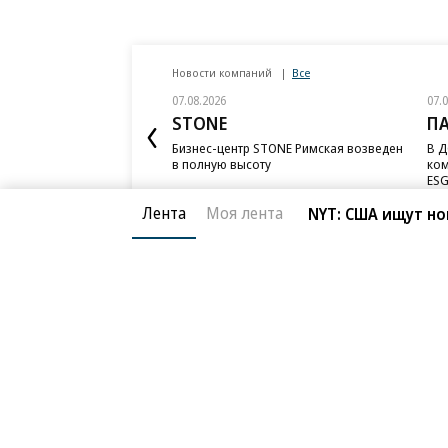
Новости компаний
Все
07.08.2026
07.
STONE
П
Бизнес-центр STONE Римская возведен
В Д
в полную высоту
ком
ESG
Лента
Моя лента
NYT: США ищут но
Благотворительный фонд
О «Коммер
Архив
Контакты
18+ реклама
© АО «Коммерсантъ». 127006, Москва, Оружейный пе