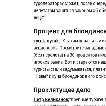
туроператора? Может, после очере
депутатам заняться законом об об
лиц?"
Процент для блондино
cycuk_nycuk:
"К таким печальным и
акционеров. Посмотрите западные 
(без перелета) на 30 процентов ниж
игроков рынка. Вот и стараются наш
туристы стали задумываться, платит
"Невы" и куча блондинок в его офи
Проклятущее дело
Петр Великанов:
"Крупные тураген