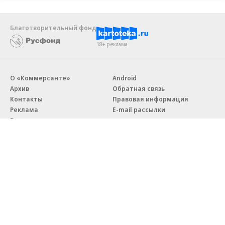
Благотворительный фонд
18+ реклама
О «Коммерсанте»
Android
Архив
Обратная связь
Контакты
Правовая информация
Реклама
E-mail рассылки
Вакансии
18+
© АО «Коммерсантъ». 127006, Москва, Оружейный переулок д. 41,
тел. +7 (495) 797-69-70.
Сетевое издание «Коммерсантъ» (доменное имя сайта:
kommersant.ru) зарегистрировано Федеральной службой
по надзору в сфере связи, информационных технологий и массовых
коммуникаций (Роскомнадзор), регистрационный номер и дата