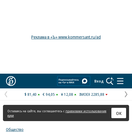
Реклама в «Ъ» www.kommersant.ru/ad
Коммерсантъ
Вход
$ 81,40
€ 94,05
¥ 12,08
IMOEX 2285,88
Предыдущая
С
страница
с
Оставаясь на сайте, вы соглашаетесь с
правилами использования
ОК
куки
Общество