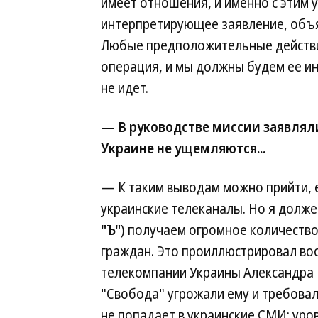
имеет отношения, и именно с этим 
интерпретирующее заявление, объя
Любые предположительные действи
операция, и мы должны будем ее ин
не идет.
— В руководстве миссии заявляли
Украине не ущемляются...
— К таким выводам можно прийти, е
украинские телеканалы. Но я долже
"Ъ"
) получаем огромное количеств
граждан. Это проиллюстрировал во
телекомпании Украины Александра 
"Свобода" угрожали ему и требовали
не попадает в украинские СМИ: уров