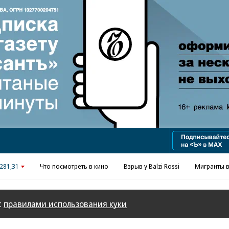
Реклама в «Ъ» www.kommersant.ru/ad
281,31
Что посмотреть в кино
Взрыв у Balzi Rossi
Мигранты в
с
правилами использования куки