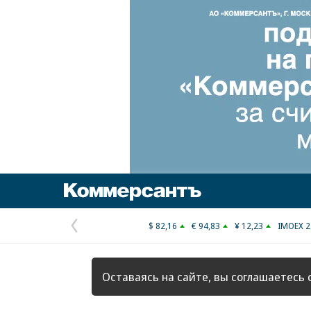
Коммерсантъ
$ 82,16
€ 94,83
¥ 12,23
IMOEX 2
Предыдущая
страница
Оставаясь на сайте, вы соглашаетесь 