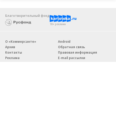
Благотворительный фонд
18+ реклама
О «Коммерсанте»
Android
Архив
Обратная связь
Контакты
Правовая информация
Реклама
E-mail рассылки
Вакансии
18+
© АО «Коммерсантъ». 127006, Москва, Оружейный переулок д. 41,
тел. +7 (495) 797-69-70.
Сетевое издание «Коммерсантъ» (доменное имя сайта:
kommersant.ru) зарегистрировано Федеральной службой
по надзору в сфере связи, информационных технологий и массовых