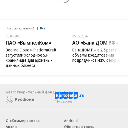
Новости компаний
Все
05.08.2026
05.08.2026
ПАО «ВымпелКом»
АО «Банк ДОМ.РФ»
Beeline Cloud и PlatformCraft
Банк ДОМ.РФ в 2,5 раза нараст
запустили холодное S3-
объемы кредитования
хранилище для архивных
подрядчиков ИЖС с эскроу
данных бизнеса
Благотворительный фонд
18+ реклама
О «Коммерсанте»
Android
Архив
Обратная связь