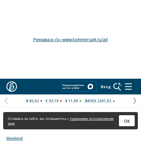
Реклама в «Ъ» www.kommersant.ru/ad
Коммерсантъ
Вход
$ 80,92
€ 93,19
¥ 11,99
IMOEX 2301,65
Предыдущая
С
страница
с
Оставаясь на сайте, вы соглашаетесь с
правилами использования
ОК
куки
Weekend