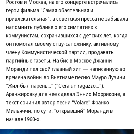
Ростов и Москва, на его концерте встречались
герои фильма "Самая обаятельная и
привлекательная", а советская пресса не забывала
напомнить публике о его симпатиях к
коммунистам, сохранившихся с детских лет, когда
он помогал своему отцу-сапожнику, активному
члену Коммунистической партии, продавать
партийные газеты. На бис в Москве Джанни
Моранди пел свой главный хит — написанную во
времена войны во Вьетнаме песню Мауро Лузини
"Жил-был парень..." ("C'era un ragazzo...").
Аранжировку для нее сделал Эннио Морриконе, а
текст сочинил автор песни "Volare" Франко
Мильяччи, по сути, "открывший" Моранди в
начале 1960-х.